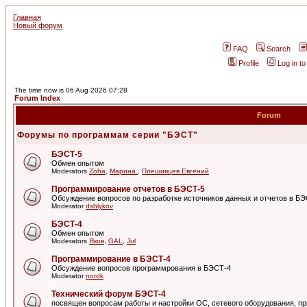
Главная
Новый форум
FAQ
Search
Profile
Log in t
The time now is 06 Aug 2026 07:28
Forum Index
Forum
Форумы по программам серии "БЭСТ"
БЭСТ-5
Обмен опытом
Moderators
Zoha
,
Марина.
,
Плешивцев Евгений
Программирование отчетов в БЭСТ-5
Обсуждение вопросов по разработке источников данных и отчетов в Б
Moderator
dshlykov
БЭСТ-4
Обмен опытом
Moderators
Яков
,
GAL
,
Jul
Программирование в БЭСТ-4
Обсуждение вопросов программрования в БЭСТ-4
Moderator
nordk
Технический форум БЭСТ-4
посвящен вопросам работы и настройки ОС, сетевого оборудования, пр