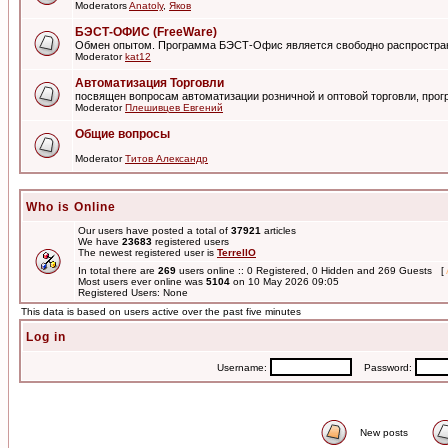
Moderators
Anatoly
,
Яков
БЭСТ-ОФИС (FreeWare)
Обмен опытом. Программа БЭСТ-Офис является свободно распростра
Moderator
kat12
Автоматизация Торговли
посвящен вопросам автоматизации розничной и оптовой торговли, пр
Moderator
Плешивцев Евгений
Общие вопросы
Moderator
Титов Александр
Who is Online
Our users have posted a total of
37921
articles
We have
23683
registered users
The newest registered user is
TerrellO
In total there are
269
users online :: 0 Registered, 0 Hidden and 269 Guests [
Most users ever online was
5104
on 10 May 2026 09:05
Registered Users: None
This data is based on users active over the past five minutes
Log in
Username:
Password:
New posts