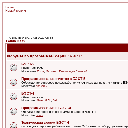
Главная
Новый форум
The time now is 07 Aug 2026 08:38
Forum Index
Форумы по программам серии "БЭСТ"
БЭСТ-5
Обмен опытом
Moderators
Zoha
,
Марина.
,
Плешивцев Евгений
Программирование отчетов в БЭСТ-5
Обсуждение вопросов по разработке источников данных и отчетов в Б
Moderator
dshlykov
БЭСТ-4
Обмен опытом
Moderators
Яков
,
GAL
,
Jul
Программирование в БЭСТ-4
Обсуждение вопросов программрования в БЭСТ-4
Moderator
nordk
Технический форум БЭСТ-4
посвящен вопросам работы и настройки ОС, сетевого оборудования, пр