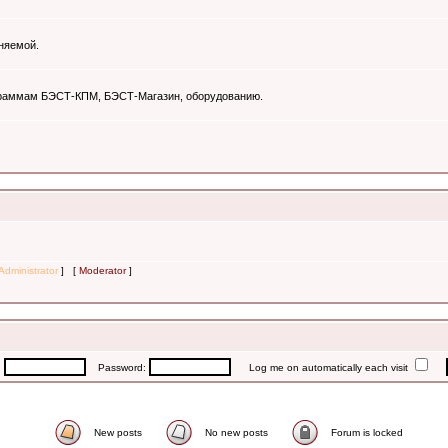
няемой.
ограммам БЭСТ-КПМ, БЭСТ-Магазин, оборудованию.
Administrator
] [
Moderator
]
:
Password:
Log me on automatically each visit
New posts
No new posts
Forum is locked