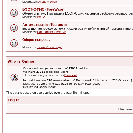
Moderators
Anatoly
,
Яков
БЭСТ-ОФИС (FreeWare)
Обмен опытом. Программа БЭСТ-Офис является свободно распростра
Moderator
kat12
Автоматизация Торговли
посвящен вопросам автоматизации розничной и оптовой торговли, пр
Moderator
Плешивцев Евгений
Общие вопросы
Moderator
Титов Александр
Who is Online
Our users have posted a total of
37921
articles
We have
23713
registered users
The newest registered user is
Karine43
In total there are
778
users online :: 0 Registered, 0 Hidden and 778 Guests [
Most users ever online was
5104
on 10 May 2026 09:05
Registered Users: None
This data is based on users active over the past five minutes
Log in
Username