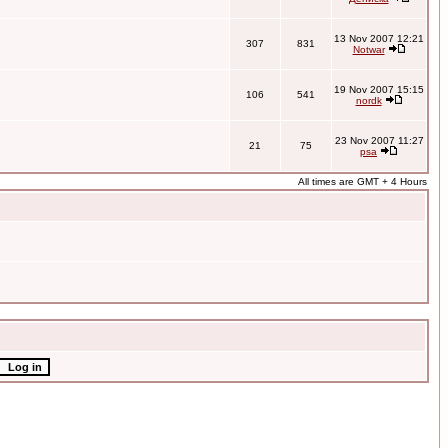
13 Nov 2007 12:21
307
831
Notwar
19 Nov 2007 15:15
106
541
nordk
23 Nov 2007 11:27
21
75
psa
All times are GMT + 4 Hours