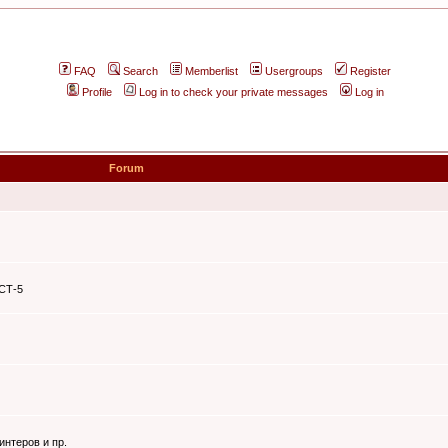
FAQ
Search
Memberlist
Usergroups
Register
Profile
Log in to check your private messages
Log in
Forum
ЭСТ-5
интеров и пр.