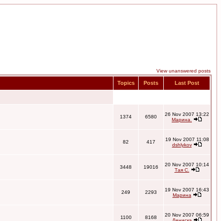
View unanswered posts
Topics
Posts
Last Post
26 Nov 2007 13:22
1374
6580
Марина.
19 Nov 2007 11:08
82
417
dshlykov
20 Nov 2007 10:14
3448
19016
Тая С.
19 Nov 2007 16:43
249
2293
Марина
20 Nov 2007 06:59
1100
8168
Дениска