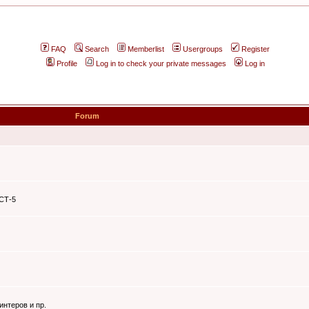
FAQ
Search
Memberlist
Usergroups
Register
Profile
Log in to check your private messages
Log in
Forum
ЭСТ-5
интеров и пр.