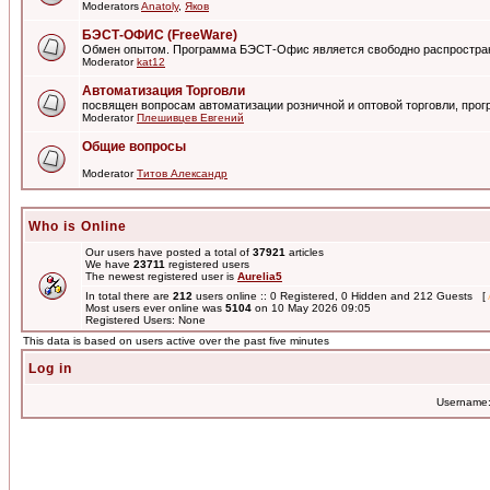
Moderators
Anatoly
,
Яков
БЭСТ-ОФИС (FreeWare)
Обмен опытом. Программа БЭСТ-Офис является свободно распростра
Moderator
kat12
Автоматизация Торговли
посвящен вопросам автоматизации розничной и оптовой торговли, пр
Moderator
Плешивцев Евгений
Общие вопросы
Moderator
Титов Александр
Who is Online
Our users have posted a total of
37921
articles
We have
23711
registered users
The newest registered user is
Aurelia5
In total there are
212
users online :: 0 Registered, 0 Hidden and 212 Guests [
Most users ever online was
5104
on 10 May 2026 09:05
Registered Users: None
This data is based on users active over the past five minutes
Log in
Username