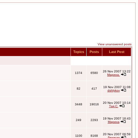
View unanswered posts
Topics
Posts
Last Post
26 Nov 2007 13:22
1374
6580
Марина.
19 Nov 2007 11:08
82
417
dshlykov
20 Nov 2007 10:14
3448
19016
Тая С.
19 Nov 2007 16:43
249
2293
Марина
20 Nov 2007 06:59
1100
8168
Дениска