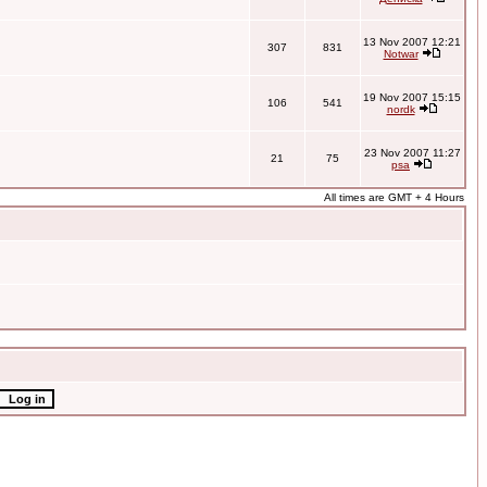
13 Nov 2007 12:21
307
831
Notwar
19 Nov 2007 15:15
106
541
nordk
23 Nov 2007 11:27
21
75
psa
All times are GMT + 4 Hours