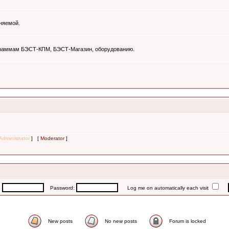
няемой.
ограммам БЭСТ-КПМ, БЭСТ-Магазин, оборудованию.
Administrator
] [
Moderator
]
:
Password:
Log me on automatically each visit
New posts
No new posts
Forum is locked