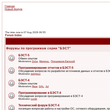
Главная
Новый форум
The time now is 07 Aug 2026 06:55
Forum Index
Форумы по программам серии "БЭСТ"
БЭСТ-5
Обмен опытом
Moderators
Zoha
,
Марина.
,
Плешивцев Евгений
Программирование отчетов в БЭСТ-5
Обсуждение вопросов по разработке источников данных и отчетов в Б
Moderator
dshlykov
БЭСТ-4
Обмен опытом
Moderators
Яков
,
GAL
,
Jul
Программирование в БЭСТ-4
Обсуждение вопросов программрования в БЭСТ-4
Moderator
nordk
Технический форум БЭСТ-4
посвящен вопросам работы и настройки ОС, сетевого оборудования, пр