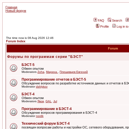
Главная
Новый форум
FAQ
Search
Profile
Log in t
The time now is 08 Aug 2026 12:46
Forum Index
Forum
Форумы по программам серии "БЭСТ"
БЭСТ-5
Обмен опытом
Moderators
Zoha
,
Марина.
,
Плешивцев Евгений
Программирование отчетов в БЭСТ-5
Обсуждение вопросов по разработке источников данных и отчетов в Б
Moderator
dshlykov
БЭСТ-4
Обмен опытом
Moderators
Яков
,
GAL
,
Jul
Программирование в БЭСТ-4
Обсуждение вопросов программрования в БЭСТ-4
Moderator
nordk
Технический форум БЭСТ-4
посвящен вопросам работы и настройки ОС, сетевого оборудования, пр