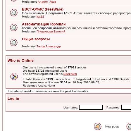
Moderators
Anatoly
,
Яков
БЭСТ-ОФИС (FreeWare)
Обмен опытом. Программа БЭСТ-Офис является свободно распростра
Moderator
kat12
Автоматизация Торговли
посвящен вопросам автоматизации розничной и оптовой торговли, пр
Moderator
Плешивцев Евгений
Общие вопросы
Moderator
Титов Александр
Who is Online
Our users have posted a total of
37921
articles
We have
23723
registered users
The newest registered user is
EileenSw
In total there are
1199
users online :: 0 Registered, 0 Hidden and 1199 Guests
Most users ever online was
5104
on 10 May 2026 09:05
Registered Users: None
This data is based on users active over the past five minutes
Log in
Username:
Password:
New posts