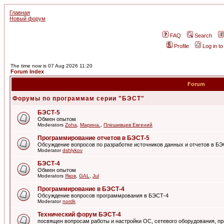
Главная
Новый форум
FAQ
Search
Profile
Log in t
The time now is 07 Aug 2026 11:20
Forum Index
Forum
Форумы по программам серии "БЭСТ"
БЭСТ-5
Обмен опытом
Moderators
Zoha
,
Марина.
,
Плешивцев Евгений
Программирование отчетов в БЭСТ-5
Обсуждение вопросов по разработке источников данных и отчетов в Б
Moderator
dshlykov
БЭСТ-4
Обмен опытом
Moderators
Яков
,
GAL
,
Jul
Программирование в БЭСТ-4
Обсуждение вопросов программрования в БЭСТ-4
Moderator
nordk
Технический форум БЭСТ-4
посвящен вопросам работы и настройки ОС, сетевого оборудования, пр