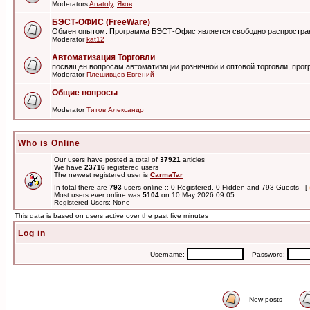
Moderators
Anatoly
,
Яков
БЭСТ-ОФИС (FreeWare)
Обмен опытом. Программа БЭСТ-Офис является свободно распростра
Moderator
kat12
Автоматизация Торговли
посвящен вопросам автоматизации розничной и оптовой торговли, пр
Moderator
Плешивцев Евгений
Общие вопросы
Moderator
Титов Александр
Who is Online
Our users have posted a total of
37921
articles
We have
23716
registered users
The newest registered user is
CarmaTar
In total there are
793
users online :: 0 Registered, 0 Hidden and 793 Guests [
Most users ever online was
5104
on 10 May 2026 09:05
Registered Users: None
This data is based on users active over the past five minutes
Log in
Username:
Password:
New posts