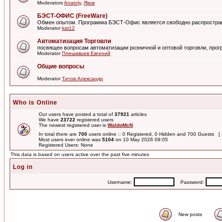
Moderators
Anatoly
,
Яков
БЭСТ-ОФИС (FreeWare)
Обмен опытом. Программа БЭСТ-Офис является свободно распростра
Moderator
kat12
Автоматизация Торговли
посвящен вопросам автоматизации розничной и оптовой торговли, пр
Moderator
Плешивцев Евгений
Общие вопросы
Moderator
Титов Александр
Who is Online
Our users have posted a total of
37921
articles
We have
23722
registered users
The newest registered user is
WaldoMcN
In total there are
700
users online :: 0 Registered, 0 Hidden and 700 Guests [
Most users ever online was
5104
on 10 May 2026 09:05
Registered Users: None
This data is based on users active over the past five minutes
Log in
Username:
Password:
New posts