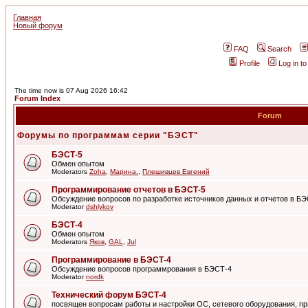
Главная
Новый форум
FAQ
Search
Profile
Log in t
The time now is 07 Aug 2026 16:42
Forum Index
Forum
Форумы по программам серии "БЭСТ"
БЭСТ-5
Обмен опытом
Moderators
Zoha
,
Марина.
,
Плешивцев Евгений
Программирование отчетов в БЭСТ-5
Обсуждение вопросов по разработке источников данных и отчетов в Б
Moderator
dshlykov
БЭСТ-4
Обмен опытом
Moderators
Яков
,
GAL
,
Jul
Программирование в БЭСТ-4
Обсуждение вопросов программрования в БЭСТ-4
Moderator
nordk
Технический форум БЭСТ-4
посвящен вопросам работы и настройки ОС, сетевого оборудования, пр