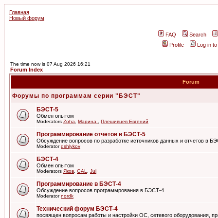
Главная
Новый форум
FAQ
Search
Profile
Log in t
The time now is 07 Aug 2026 16:21
Forum Index
Forum
Форумы по программам серии "БЭСТ"
БЭСТ-5
Обмен опытом
Moderators
Zoha
,
Марина.
,
Плешивцев Евгений
Программирование отчетов в БЭСТ-5
Обсуждение вопросов по разработке источников данных и отчетов в Б
Moderator
dshlykov
БЭСТ-4
Обмен опытом
Moderators
Яков
,
GAL
,
Jul
Программирование в БЭСТ-4
Обсуждение вопросов программрования в БЭСТ-4
Moderator
nordk
Технический форум БЭСТ-4
посвящен вопросам работы и настройки ОС, сетевого оборудования, пр