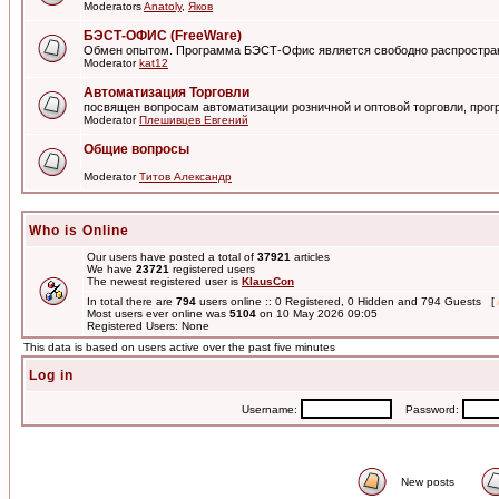
Moderators
Anatoly
,
Яков
БЭСТ-ОФИС (FreeWare)
Обмен опытом. Программа БЭСТ-Офис является свободно распростра
Moderator
kat12
Автоматизация Торговли
посвящен вопросам автоматизации розничной и оптовой торговли, пр
Moderator
Плешивцев Евгений
Общие вопросы
Moderator
Титов Александр
Who is Online
Our users have posted a total of
37921
articles
We have
23721
registered users
The newest registered user is
KlausCon
In total there are
794
users online :: 0 Registered, 0 Hidden and 794 Guests [
Most users ever online was
5104
on 10 May 2026 09:05
Registered Users: None
This data is based on users active over the past five minutes
Log in
Username:
Password:
New posts