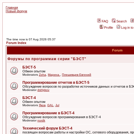
Главная
Новый форум
FAQ
Search
Profile
Log in t
The time now is 07 Aug 2026 05:37
Forum Index
Forum
Форумы по программам серии "БЭСТ"
БЭСТ-5
Обмен опытом
Moderators
Zoha
,
Марина.
,
Плешивцев Евгений
Программирование отчетов в БЭСТ-5
Обсуждение вопросов по разработке источников данных и отчетов в Б
Moderator
dshlykov
БЭСТ-4
Обмен опытом
Moderators
Яков
,
GAL
,
Jul
Программирование в БЭСТ-4
Обсуждение вопросов программрования в БЭСТ-4
Moderator
nordk
Технический форум БЭСТ-4
посвящен вопросам работы и настройки ОС, сетевого оборудования, пр