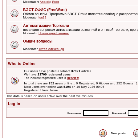
Moderators
Anatoly
,
Яков
БЭСТ-ОФИС (FreeWare)
Обмен опытом. Программа БЭСТ-Офис является свободно распростра
Moderator
kat12
Автоматизация Торговли
посвящен вопросам автоматизации розничной и оптовой торговли, пр
Moderator
Плешивцев Евгений
Общие вопросы
Moderator
Титов Александр
Who is Online
Our users have posted a total of
37921
articles
We have
23709
registered users
The newest registered user is
Henriett
In total there are
252
users online :: 0 Registered, 0 Hidden and 252 Guests [
Most users ever online was
5104
on 10 May 2026 09:05
Registered Users: None
This data is based on users active over the past five minutes
Log in
Username:
Password:
New posts