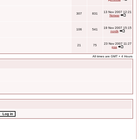
13 Nov 2007 12:21
307
831
Notwar
19 Nov 2007 15:15
106
541
nordk
23 Nov 2007 11:27
21
75
psa
All times are GMT + 4 Hours