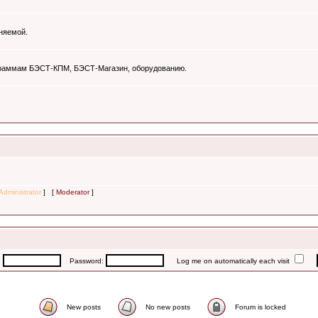
няемой.
ограммам БЭСТ-КПМ, БЭСТ-Магазин, оборудованию.
Administrator
] [
Moderator
]
:
Password:
Log me on automatically each visit
New posts
No new posts
Forum is locked