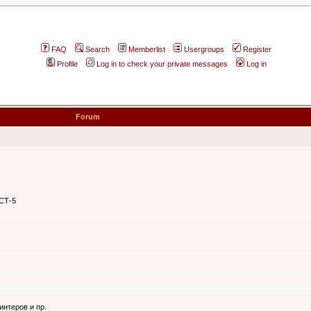
FAQ
Search
Memberlist
Usergroups
Register
Profile
Log in to check your private messages
Log in
Forum
ЭСТ-5
интеров и пр.