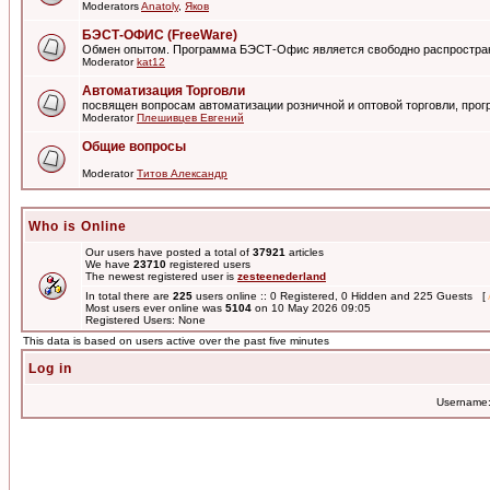
Moderators
Anatoly
,
Яков
БЭСТ-ОФИС (FreeWare)
Обмен опытом. Программа БЭСТ-Офис является свободно распростра
Moderator
kat12
Автоматизация Торговли
посвящен вопросам автоматизации розничной и оптовой торговли, пр
Moderator
Плешивцев Евгений
Общие вопросы
Moderator
Титов Александр
Who is Online
Our users have posted a total of
37921
articles
We have
23710
registered users
The newest registered user is
zesteenederland
In total there are
225
users online :: 0 Registered, 0 Hidden and 225 Guests [
Most users ever online was
5104
on 10 May 2026 09:05
Registered Users: None
This data is based on users active over the past five minutes
Log in
Username