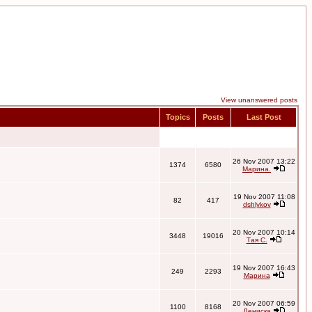
View unanswered posts
Topics
Posts
Last Post
26 Nov 2007 13:22
1374
6580
Марина.
19 Nov 2007 11:08
82
417
dshlykov
20 Nov 2007 10:14
3448
19016
Тая С.
19 Nov 2007 16:43
249
2293
Марина
20 Nov 2007 06:59
1100
8168
Дениска