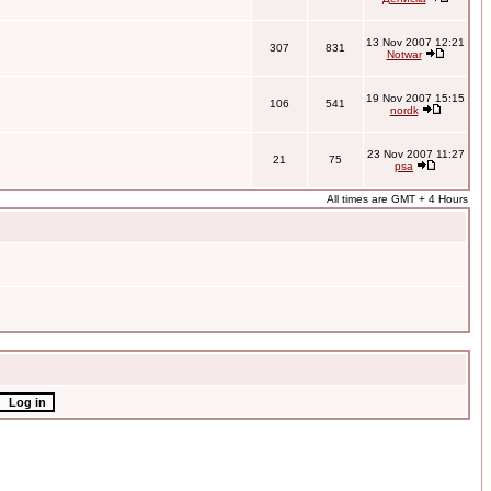
13 Nov 2007 12:21
307
831
Notwar
19 Nov 2007 15:15
106
541
nordk
23 Nov 2007 11:27
21
75
psa
All times are GMT + 4 Hours