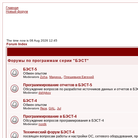
Главная
Новый форум
The time now is 08 Aug 2026 12:45
Forum Index
Форумы по программам серии "БЭСТ"
БЭСТ-5
Обмен опытом
Moderators
Zoha
,
Марина.
,
Плешивцев Евгений
Программирование отчетов в БЭСТ-5
Обсуждение вопросов по разработке источников данных и отчетов в Б
Moderator
dshlykov
БЭСТ-4
Обмен опытом
Moderators
Яков
,
GAL
,
Jul
Программирование в БЭСТ-4
Обсуждение вопросов программрования в БЭСТ-4
Moderator
nordk
Технический форум БЭСТ-4
посвящен вопросам работы и настройки ОС, сетевого оборудования, пр