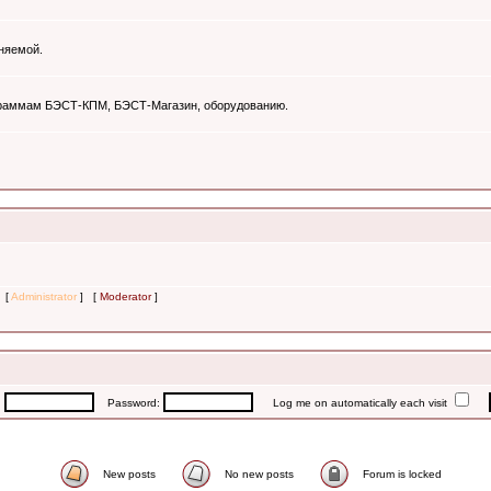
няемой.
ограммам БЭСТ-КПМ, БЭСТ-Магазин, оборудованию.
s [
Administrator
] [
Moderator
]
:
Password:
Log me on automatically each visit
New posts
No new posts
Forum is locked