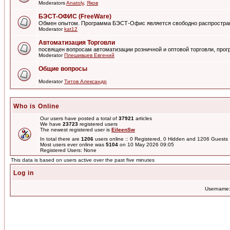
Moderators
Anatoly
,
Яков
БЭСТ-ОФИС (FreeWare)
Обмен опытом. Программа БЭСТ-Офис является свободно распростра
Moderator
kat12
Автоматизация Торговли
посвящен вопросам автоматизации розничной и оптовой торговли, пр
Moderator
Плешивцев Евгений
Общие вопросы
Moderator
Титов Александр
Who is Online
Our users have posted a total of
37921
articles
We have
23723
registered users
The newest registered user is
EileenSw
In total there are
1206
users online :: 0 Registered, 0 Hidden and 1206 Guest
Most users ever online was
5104
on 10 May 2026 09:05
Registered Users: None
This data is based on users active over the past five minutes
Log in
Username