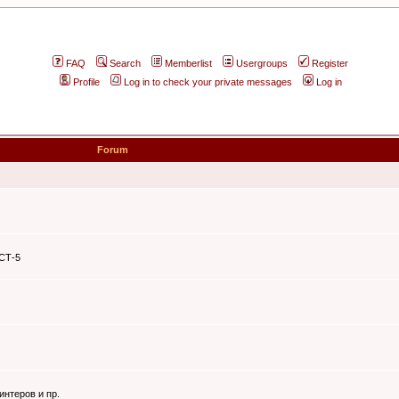
FAQ
Search
Memberlist
Usergroups
Register
Profile
Log in to check your private messages
Log in
Forum
ЭСТ-5
интеров и пр.