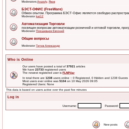
Moderators
Anatoly
,
Яков
БЭСТ-ОФИС (FreeWare)
Обмен опытом. Программа БЭСТ-Офис является свободно распростра
Moderator
kat12
Автоматизация Торговли
посвящен вопросам автоматизации розничной и оптовой торговли, пр
Moderator
Плешивцев Евгений
Общие вопросы
Moderator
Титов Александр
Who is Online
Our users have posted a total of
37921
articles
We have
23733
registered users
The newest registered user is
FLNPilar
In total there are
1238
users online :: 0 Registered, 0 Hidden and 1238 Guest
Most users ever online was
5104
on 10 May 2026 09:05
Registered Users: None
This data is based on users active over the past five minutes
Log in
Username:
Password:
New posts