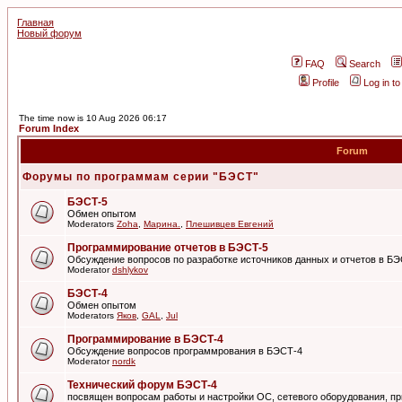
Главная
Новый форум
FAQ
Search
Profile
Log in t
The time now is 10 Aug 2026 06:17
Forum Index
Forum
Форумы по программам серии "БЭСТ"
БЭСТ-5
Обмен опытом
Moderators
Zoha
,
Марина.
,
Плешивцев Евгений
Программирование отчетов в БЭСТ-5
Обсуждение вопросов по разработке источников данных и отчетов в Б
Moderator
dshlykov
БЭСТ-4
Обмен опытом
Moderators
Яков
,
GAL
,
Jul
Программирование в БЭСТ-4
Обсуждение вопросов программрования в БЭСТ-4
Moderator
nordk
Технический форум БЭСТ-4
посвящен вопросам работы и настройки ОС, сетевого оборудования, пр