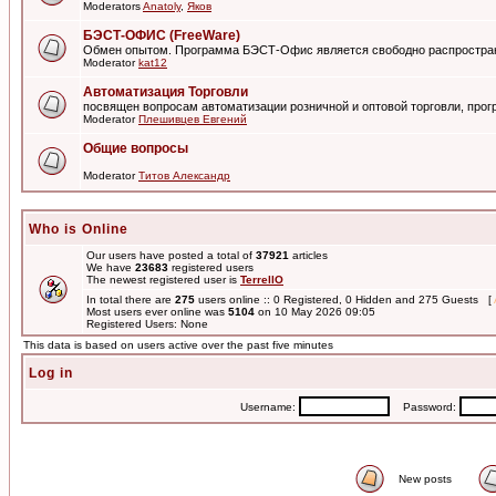
Moderators
Anatoly
,
Яков
БЭСТ-ОФИС (FreeWare)
Обмен опытом. Программа БЭСТ-Офис является свободно распростра
Moderator
kat12
Автоматизация Торговли
посвящен вопросам автоматизации розничной и оптовой торговли, пр
Moderator
Плешивцев Евгений
Общие вопросы
Moderator
Титов Александр
Who is Online
Our users have posted a total of
37921
articles
We have
23683
registered users
The newest registered user is
TerrellO
In total there are
275
users online :: 0 Registered, 0 Hidden and 275 Guests [
Most users ever online was
5104
on 10 May 2026 09:05
Registered Users: None
This data is based on users active over the past five minutes
Log in
Username:
Password:
New posts