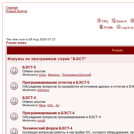
Главная
Новый форум
FAQ
Search
Profile
Log in t
The time now is 06 Aug 2026 07:27
Forum Index
Forum
Форумы по программам серии "БЭСТ"
БЭСТ-5
Обмен опытом
Moderators
Zoha
,
Марина.
,
Плешивцев Евгений
Программирование отчетов в БЭСТ-5
Обсуждение вопросов по разработке источников данных и отчетов в Б
Moderator
dshlykov
БЭСТ-4
Обмен опытом
Moderators
Яков
,
GAL
,
Jul
Программирование в БЭСТ-4
Обсуждение вопросов программрования в БЭСТ-4
Moderator
nordk
Технический форум БЭСТ-4
посвящен вопросам работы и настройки ОС, сетевого оборудования, пр