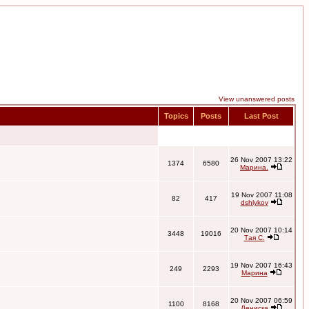
View unanswered posts
Topics
Posts
Last Post
26 Nov 2007 13:22
1374
6580
Марина.
19 Nov 2007 11:08
82
417
dshlykov
20 Nov 2007 10:14
3448
19016
Тая С.
19 Nov 2007 16:43
249
2293
Марина
20 Nov 2007 06:59
1100
8168
Дениска