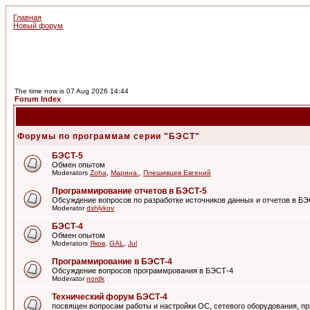
Главная
Новый форум
The time now is 07 Aug 2026 14:44
Forum Index
Форумы по программам серии "БЭСТ"
БЭСТ-5
Обмен опытом
Moderators
Zoha
,
Марина.
,
Плешивцев Евгений
Программирование отчетов в БЭСТ-5
Обсуждение вопросов по разработке источников данных и отчетов в Б
Moderator
dshlykov
БЭСТ-4
Обмен опытом
Moderators
Яков
,
GAL
,
Jul
Программирование в БЭСТ-4
Обсуждение вопросов программрования в БЭСТ-4
Moderator
nordk
Технический форум БЭСТ-4
посвящен вопросам работы и настройки ОС, сетевого оборудования, пр