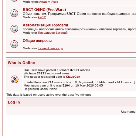
Moderators
Anatoly
,
Яков
БЭСТ-ОФИС (FreeWare)
Обмен опытом. Программа БЭСТ-Офис является свободно распростра
Moderator
kat12
Автоматизация Торговли
посвящен вопросам автоматизации розничной и оптовой торговли, пр
Moderator
Плешивцев Евгений
Общие вопросы
Moderator
Титов Александр
Who is Online
Our users have posted a total of
37921
articles
We have
23721
registered users
The newest registered user is
KlausCon
In total there are
714
users online :: 0 Registered, 0 Hidden and 714 Guests [
Most users ever online was
5104
on 10 May 2026 09:05
Registered Users: None
This data is based on users active over the past five minutes
Log in
Username