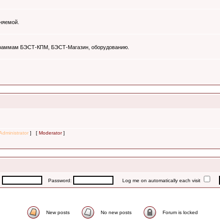
няемой.
ограммам БЭСТ-КПМ, БЭСТ-Магазин, оборудованию.
Administrator
] [
Moderator
]
:
Password:
Log me on automatically each visit
New posts
No new posts
Forum is locked