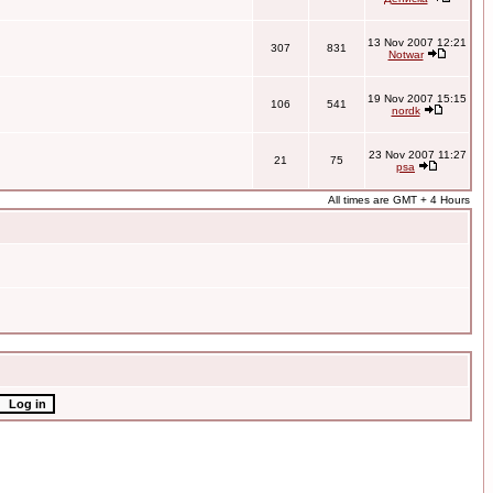
13 Nov 2007 12:21
307
831
Notwar
19 Nov 2007 15:15
106
541
nordk
23 Nov 2007 11:27
21
75
psa
All times are GMT + 4 Hours