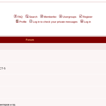
FAQ
Search
Memberlist
Usergroups
Register
Profile
Log in to check your private messages
Log in
Forum
ЭСТ-5
интеров и пр.