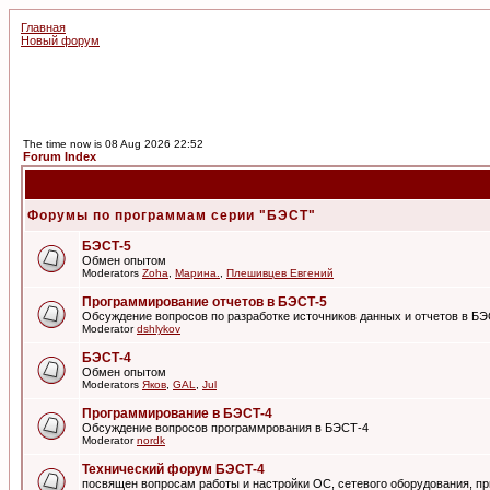
Главная
Новый форум
The time now is 08 Aug 2026 22:52
Forum Index
Форумы по программам серии "БЭСТ"
БЭСТ-5
Обмен опытом
Moderators
Zoha
,
Марина.
,
Плешивцев Евгений
Программирование отчетов в БЭСТ-5
Обсуждение вопросов по разработке источников данных и отчетов в Б
Moderator
dshlykov
БЭСТ-4
Обмен опытом
Moderators
Яков
,
GAL
,
Jul
Программирование в БЭСТ-4
Обсуждение вопросов программрования в БЭСТ-4
Moderator
nordk
Технический форум БЭСТ-4
посвящен вопросам работы и настройки ОС, сетевого оборудования, пр