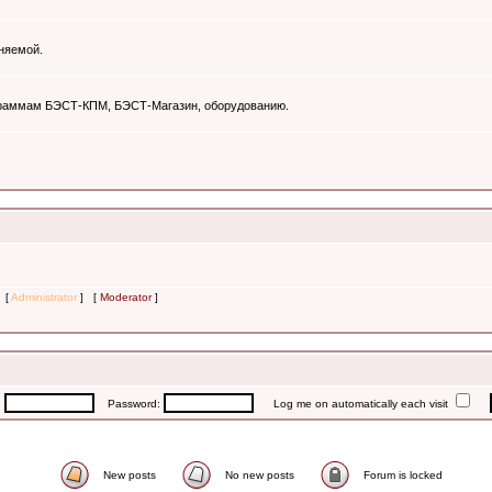
няемой.
ограммам БЭСТ-КПМ, БЭСТ-Магазин, оборудованию.
s [
Administrator
] [
Moderator
]
:
Password:
Log me on automatically each visit
New posts
No new posts
Forum is locked