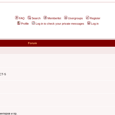
FAQ
Search
Memberlist
Usergroups
Register
Profile
Log in to check your private messages
Log in
Forum
ЭСТ-5
интеров и пр.