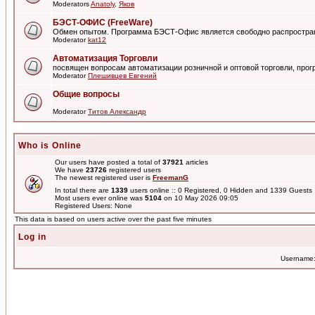
Moderators
Anatoly
,
Яков
БЭСТ-ОФИС (FreeWare)
Обмен опытом. Программа БЭСТ-Офис является свободно распростра
Moderator
kat12
Автоматизация Торговли
посвящен вопросам автоматизации розничной и оптовой торговли, пр
Moderator
Плешивцев Евгений
Общие вопросы
Moderator
Титов Александр
Who is Online
Our users have posted a total of
37921
articles
We have
23726
registered users
The newest registered user is
FreemanG
In total there are
1339
users online :: 0 Registered, 0 Hidden and 1339 Guest
Most users ever online was
5104
on 10 May 2026 09:05
Registered Users: None
This data is based on users active over the past five minutes
Log in
Username