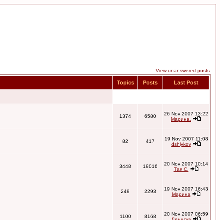
View unanswered posts
Topics
Posts
Last Post
26 Nov 2007 13:22
1374
6580
Марина.
19 Nov 2007 11:08
82
417
dshlykov
20 Nov 2007 10:14
3448
19016
Тая С.
19 Nov 2007 16:43
249
2293
Марина
20 Nov 2007 06:59
1100
8168
Дениска