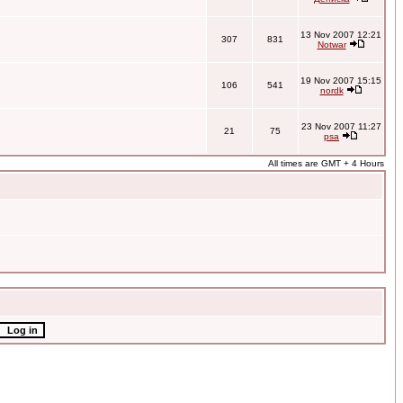
13 Nov 2007 12:21
307
831
Notwar
19 Nov 2007 15:15
106
541
nordk
23 Nov 2007 11:27
21
75
psa
All times are GMT + 4 Hours