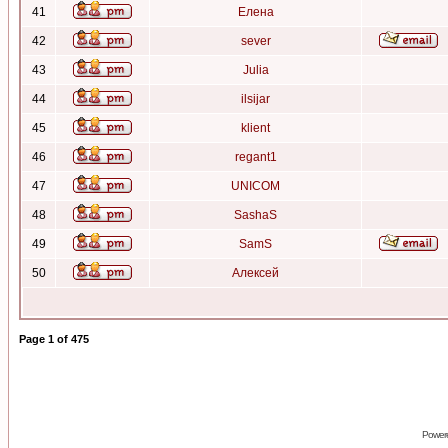
41
Елена
42
sever
43
Julia
44
ilsijar
45
klient
46
regant1
47
UNICOM
48
SashaS
49
SamS
50
Алексей
Page
1
of
475
Power