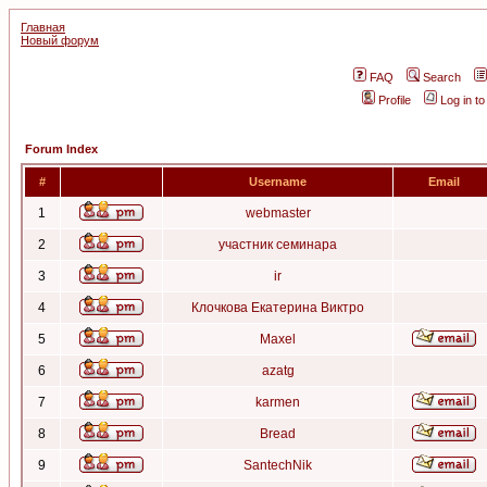
Главная
Новый форум
FAQ
Search
Profile
Log in t
Forum Index
#
Username
Email
1
webmaster
2
участник семинара
3
ir
4
Клочкова Екатерина Виктро
5
Maxel
6
azatg
7
karmen
8
Bread
9
SantechNik