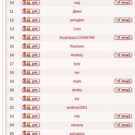
10
vag
11
Джен
12
seregkin
13
Lion
14
Anatolyqs123456789
15
Ramires
16
Anatoly
17
bob
18
ver
19
mark
20
dmitry
21
кгу
22
andrew2001
23
mtv
24
oksana
25
ashukina