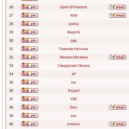
26
Spirit Of Freedom
27
AVM
28
polina
29
МаратБ
30
pgg
31
Павлова Наталья
32
Михаил Матвеев
33
Свидерская Оксана
34
alf
35
ina
36
Regant
37
VBE
38
Elen
39
eye
40
romanrv