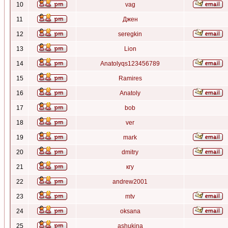
10
vag
11
Джен
12
seregkin
13
Lion
14
Anatolyqs123456789
15
Ramires
16
Anatoly
17
bob
18
ver
19
mark
20
dmitry
21
кгу
22
andrew2001
23
mtv
24
oksana
25
ashukina