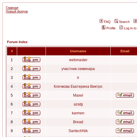
Главная
Новый форум
FAQ
Search
Profile
Log in t
Forum Index
#
Username
Email
1
webmaster
2
участник семинара
3
ir
4
Клочкова Екатерина Виктро
5
Maxel
6
azatg
7
karmen
8
Bread
9
SantechNik