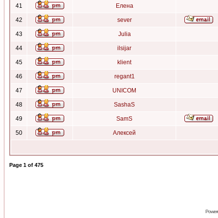
41
Елена
42
sever
43
Julia
44
ilsijar
45
klient
46
regant1
47
UNICOM
48
SashaS
49
SamS
50
Алексей
Page
1
of
475
Power