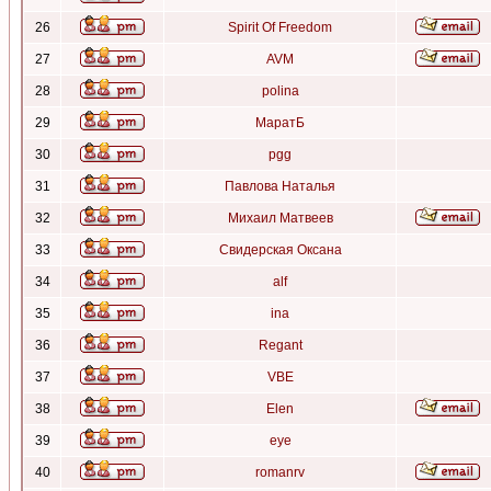
26
Spirit Of Freedom
27
AVM
28
polina
29
МаратБ
30
pgg
31
Павлова Наталья
32
Михаил Матвеев
33
Свидерская Оксана
34
alf
35
ina
36
Regant
37
VBE
38
Elen
39
eye
40
romanrv