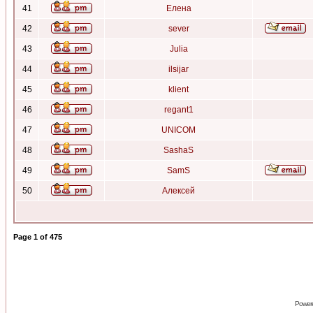
41
Елена
42
sever
43
Julia
44
ilsijar
45
klient
46
regant1
47
UNICOM
48
SashaS
49
SamS
50
Алексей
Page
1
of
475
Power