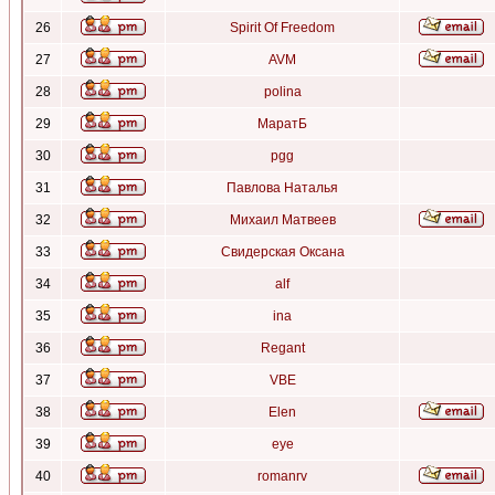
26
Spirit Of Freedom
27
AVM
28
polina
29
МаратБ
30
pgg
31
Павлова Наталья
32
Михаил Матвеев
33
Свидерская Оксана
34
alf
35
ina
36
Regant
37
VBE
38
Elen
39
eye
40
romanrv