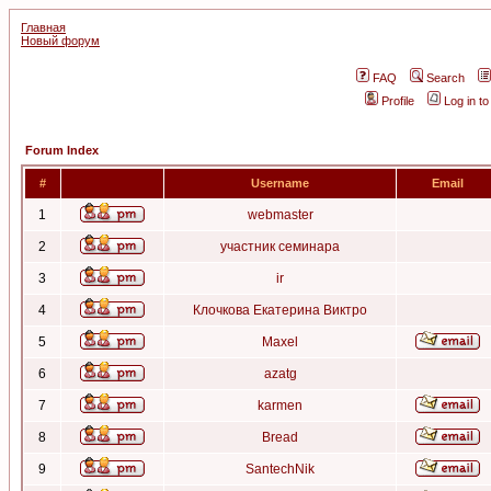
Главная
Новый форум
FAQ
Search
Profile
Log in t
Forum Index
#
Username
Email
1
webmaster
2
участник семинара
3
ir
4
Клочкова Екатерина Виктро
5
Maxel
6
azatg
7
karmen
8
Bread
9
SantechNik