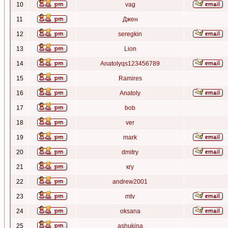
10
vag
11
Джен
12
seregkin
13
Lion
14
Anatolyqs123456789
15
Ramires
16
Anatoly
17
bob
18
ver
19
mark
20
dmitry
21
кгу
22
andrew2001
23
mtv
24
oksana
25
ashukina