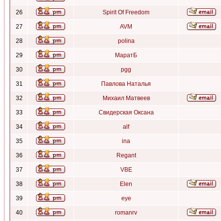
26
Spirit Of Freedom
27
AVM
28
polina
29
МаратБ
30
pgg
31
Павлова Наталья
32
Михаил Матвеев
33
Свидерская Оксана
34
alf
35
ina
36
Regant
37
VBE
38
Elen
39
eye
40
romanrv