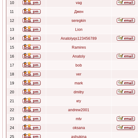
10
vag
11
Джен
12
seregkin
13
Lion
14
Anatolyqs123456789
15
Ramires
16
Anatoly
17
bob
18
ver
19
mark
20
dmitry
21
кгу
22
andrew2001
23
mtv
24
oksana
25
ashukina