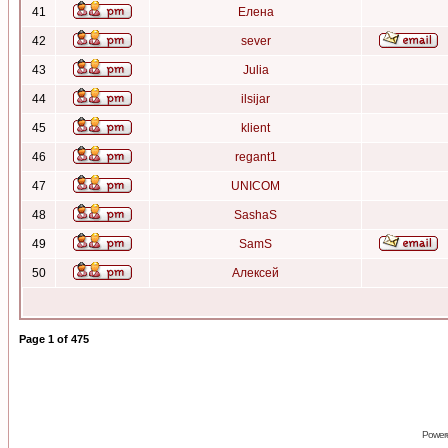
41
Елена
42
sever
43
Julia
44
ilsijar
45
klient
46
regant1
47
UNICOM
48
SashaS
49
SamS
50
Алексей
Page
1
of
475
Power