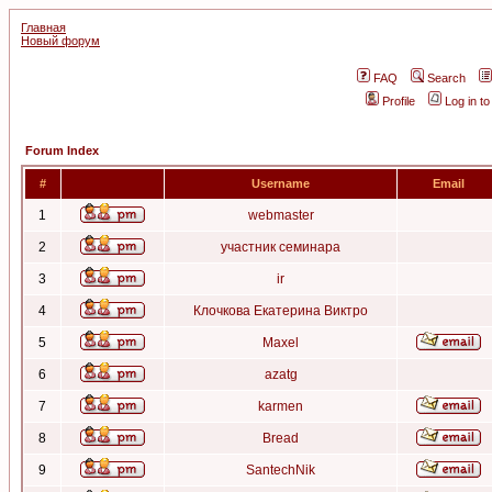
Главная
Новый форум
FAQ
Search
Profile
Log in t
Forum Index
#
Username
Email
1
webmaster
2
участник семинара
3
ir
4
Клочкова Екатерина Виктро
5
Maxel
6
azatg
7
karmen
8
Bread
9
SantechNik