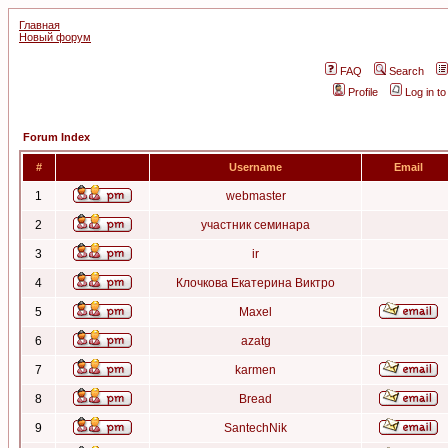
Главная
Новый форум
FAQ
Search
Profile
Log in t
Forum Index
#
Username
Email
1
webmaster
2
участник семинара
3
ir
4
Клочкова Екатерина Виктро
5
Maxel
6
azatg
7
karmen
8
Bread
9
SantechNik