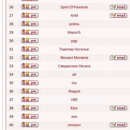
26
Spirit Of Freedom
27
AVM
28
polina
29
МаратБ
30
pgg
31
Павлова Наталья
32
Михаил Матвеев
33
Свидерская Оксана
34
alf
35
ina
36
Regant
37
VBE
38
Elen
39
eye
40
romanrv