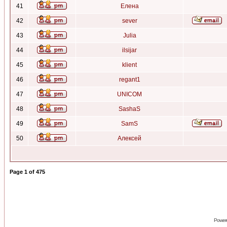
41
Елена
42
sever
43
Julia
44
ilsijar
45
klient
46
regant1
47
UNICOM
48
SashaS
49
SamS
50
Алексей
Page
1
of
475
Power