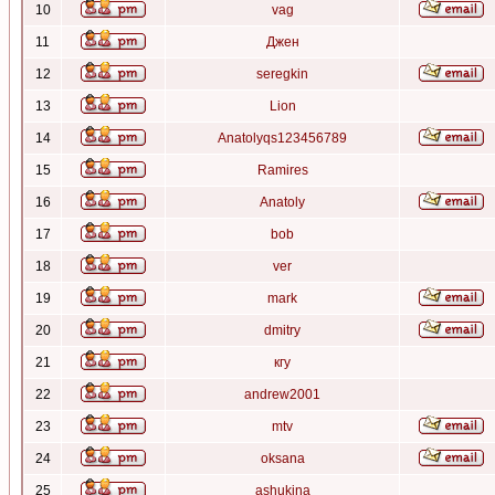
10
vag
11
Джен
12
seregkin
13
Lion
14
Anatolyqs123456789
15
Ramires
16
Anatoly
17
bob
18
ver
19
mark
20
dmitry
21
кгу
22
andrew2001
23
mtv
24
oksana
25
ashukina