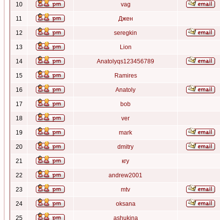
10
vag
11
Джен
12
seregkin
13
Lion
14
Anatolyqs123456789
15
Ramires
16
Anatoly
17
bob
18
ver
19
mark
20
dmitry
21
кгу
22
andrew2001
23
mtv
24
oksana
25
ashukina