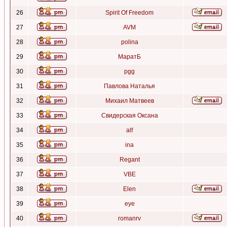
26
Spirit Of Freedom
27
AVM
28
polina
29
МаратБ
30
pgg
31
Павлова Наталья
32
Михаил Матвеев
33
Свидерская Оксана
34
alf
35
ina
36
Regant
37
VBE
38
Elen
39
eye
40
romanrv