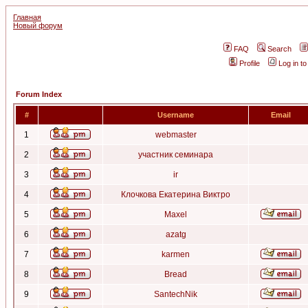
Главная
Новый форум
FAQ
Search
Profile
Log in t
Forum Index
#
Username
Email
1
webmaster
2
участник семинара
3
ir
4
Клочкова Екатерина Виктро
5
Maxel
6
azatg
7
karmen
8
Bread
9
SantechNik