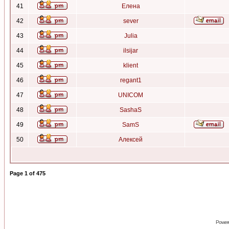
41
Елена
42
sever
43
Julia
44
ilsijar
45
klient
46
regant1
47
UNICOM
48
SashaS
49
SamS
50
Алексей
Page
1
of
475
Power