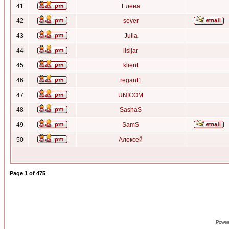
41
Елена
42
sever
43
Julia
44
ilsijar
45
klient
46
regant1
47
UNICOM
48
SashaS
49
SamS
50
Алексей
Page
1
of
475
Power