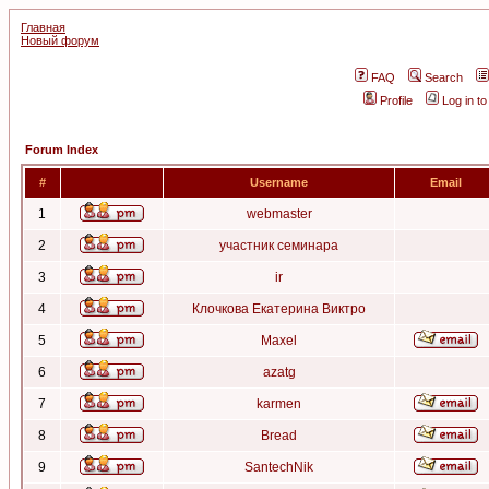
Главная
Новый форум
FAQ
Search
Profile
Log in t
Forum Index
#
Username
Email
1
webmaster
2
участник семинара
3
ir
4
Клочкова Екатерина Виктро
5
Maxel
6
azatg
7
karmen
8
Bread
9
SantechNik