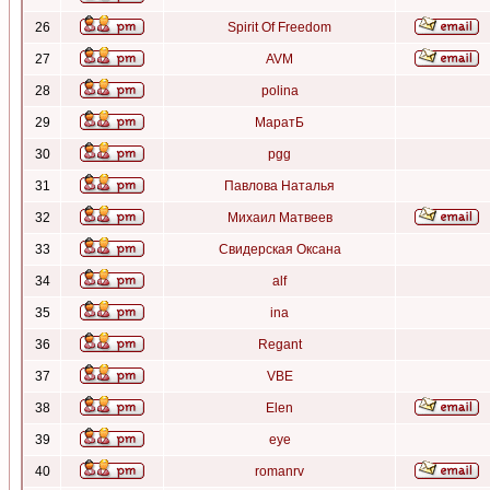
26
Spirit Of Freedom
27
AVM
28
polina
29
МаратБ
30
pgg
31
Павлова Наталья
32
Михаил Матвеев
33
Свидерская Оксана
34
alf
35
ina
36
Regant
37
VBE
38
Elen
39
eye
40
romanrv