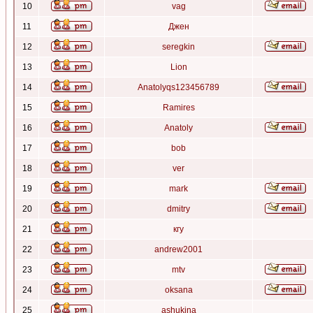
10
vag
11
Джен
12
seregkin
13
Lion
14
Anatolyqs123456789
15
Ramires
16
Anatoly
17
bob
18
ver
19
mark
20
dmitry
21
кгу
22
andrew2001
23
mtv
24
oksana
25
ashukina