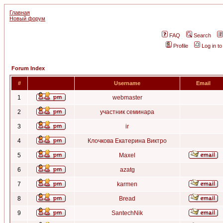
Главная
Новый форум
FAQ
Search
Profile
Log in t
Forum Index
#
Username
Email
1
webmaster
2
участник семинара
3
ir
4
Клочкова Екатерина Виктро
5
Maxel
6
azatg
7
karmen
8
Bread
9
SantechNik