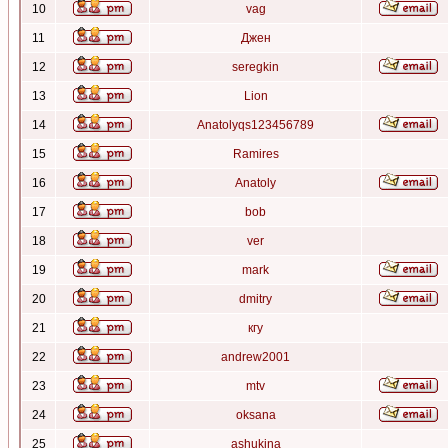
10
vag
11
Джен
12
seregkin
13
Lion
14
Anatolyqs123456789
15
Ramires
16
Anatoly
17
bob
18
ver
19
mark
20
dmitry
21
кгу
22
andrew2001
23
mtv
24
oksana
25
ashukina