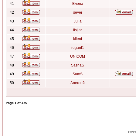
41
Елена
42
sever
43
Julia
44
ilsijar
45
klient
46
regant1
47
UNICOM
48
SashaS
49
SamS
50
Алексей
Page
1
of
475
Power