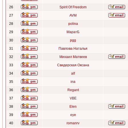
26
Spirit Of Freedom
27
AVM
28
polina
29
МаратБ
30
pgg
31
Павлова Наталья
32
Михаил Матвеев
33
Свидерская Оксана
34
alf
35
ina
36
Regant
37
VBE
38
Elen
39
eye
40
romanrv