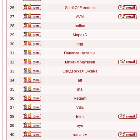
26
Spirit Of Freedom
27
AVM
28
polina
29
МаратБ
30
pgg
31
Павлова Наталья
32
Михаил Матвеев
33
Свидерская Оксана
34
alf
35
ina
36
Regant
37
VBE
38
Elen
39
eye
40
romanrv