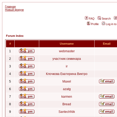
Главная
Новый форум
FAQ
Search
Profile
Log in t
Forum Index
#
Username
Email
1
webmaster
2
участник семинара
3
ir
4
Клочкова Екатерина Виктро
5
Maxel
6
azatg
7
karmen
8
Bread
9
SantechNik