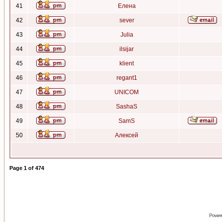
41
Елена
42
sever
43
Julia
44
ilsijar
45
klient
46
regant1
47
UNICOM
48
SashaS
49
SamS
50
Алексей
Page
1
of
474
Power