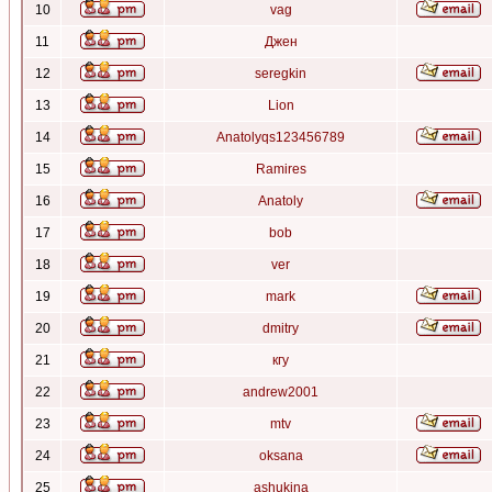
10
vag
11
Джен
12
seregkin
13
Lion
14
Anatolyqs123456789
15
Ramires
16
Anatoly
17
bob
18
ver
19
mark
20
dmitry
21
кгу
22
andrew2001
23
mtv
24
oksana
25
ashukina