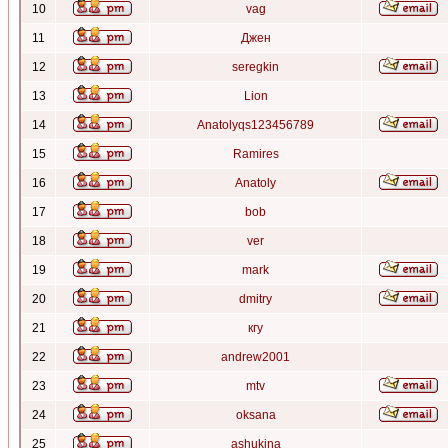
10
vag
11
Джен
12
seregkin
13
Lion
14
Anatolyqs123456789
15
Ramires
16
Anatoly
17
bob
18
ver
19
mark
20
dmitry
21
кгу
22
andrew2001
23
mtv
24
oksana
25
ashukina