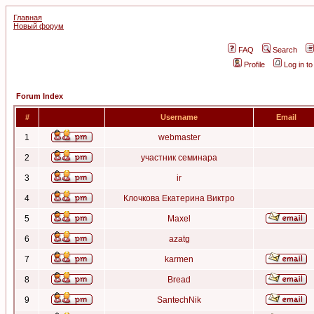
Главная
Новый форум
FAQ
Search
Profile
Log in t
Forum Index
#
Username
Email
1
webmaster
2
участник семинара
3
ir
4
Клочкова Екатерина Виктро
5
Maxel
6
azatg
7
karmen
8
Bread
9
SantechNik