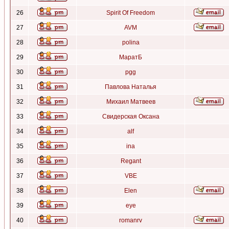
26
Spirit Of Freedom
27
AVM
28
polina
29
МаратБ
30
pgg
31
Павлова Наталья
32
Михаил Матвеев
33
Свидерская Оксана
34
alf
35
ina
36
Regant
37
VBE
38
Elen
39
eye
40
romanrv