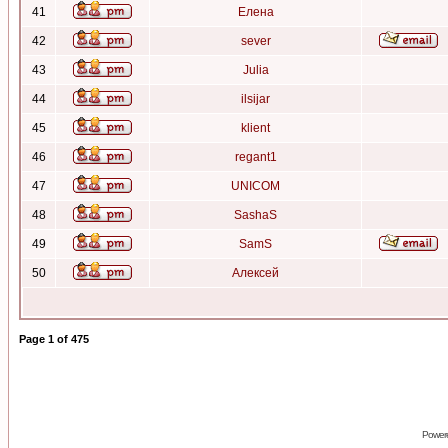
41
Елена
42
sever
43
Julia
44
ilsijar
45
klient
46
regant1
47
UNICOM
48
SashaS
49
SamS
50
Алексей
Page
1
of
475
Power