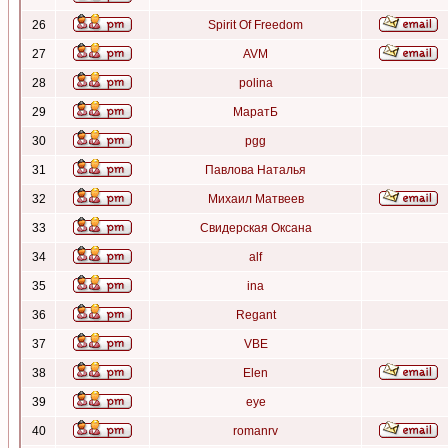
26
Spirit Of Freedom
27
AVM
28
polina
29
МаратБ
30
pgg
31
Павлова Наталья
32
Михаил Матвеев
33
Свидерская Оксана
34
alf
35
ina
36
Regant
37
VBE
38
Elen
39
eye
40
romanrv