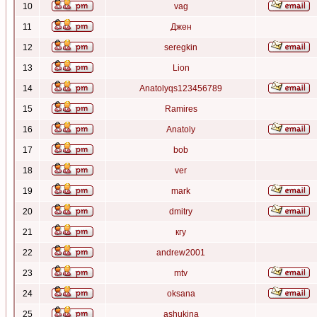
10
vag
11
Джен
12
seregkin
13
Lion
14
Anatolyqs123456789
15
Ramires
16
Anatoly
17
bob
18
ver
19
mark
20
dmitry
21
кгу
22
andrew2001
23
mtv
24
oksana
25
ashukina