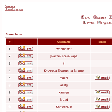
Главная
Новый форум
FAQ
Search
Profile
Log in t
Forum Index
#
Username
Email
1
webmaster
2
участник семинара
3
ir
4
Клочкова Екатерина Виктро
5
Maxel
6
azatg
7
karmen
8
Bread
9
SantechNik