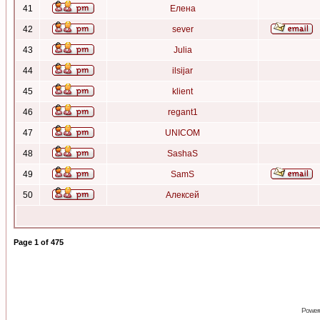
41
Елена
42
sever
43
Julia
44
ilsijar
45
klient
46
regant1
47
UNICOM
48
SashaS
49
SamS
50
Алексей
Page
1
of
475
Power