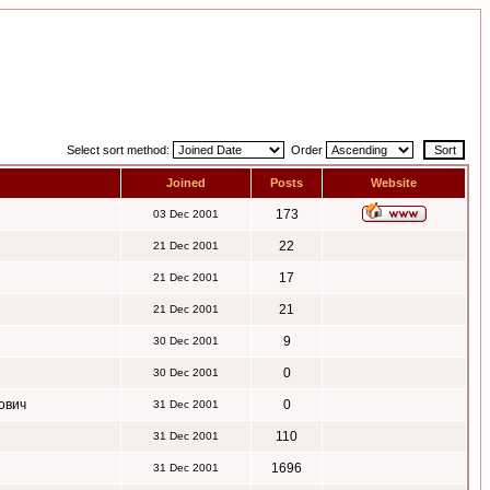
Select sort method:
Order
Joined
Posts
Website
173
03 Dec 2001
22
21 Dec 2001
17
21 Dec 2001
21
21 Dec 2001
9
30 Dec 2001
0
30 Dec 2001
ович
0
31 Dec 2001
110
31 Dec 2001
1696
31 Dec 2001