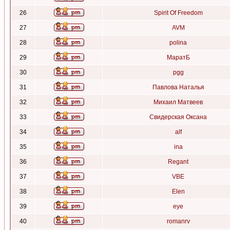
26
Spirit Of Freedom
27
AVM
28
polina
29
МаратБ
30
pgg
31
Павлова Наталья
32
Михаил Матвеев
33
Свидерская Оксана
34
alf
35
ina
36
Regant
37
VBE
38
Elen
39
eye
40
romanrv