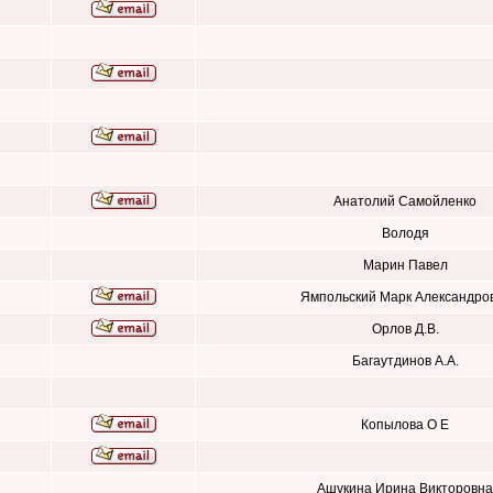
Анатолий Самойленко
Володя
Марин Павел
Ямпольский Марк Александро
Орлов Д.В.
Багаутдинов А.А.
Копылова О Е
Ашукина Ирина Викторовна