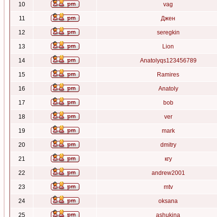
10
vag
11
Джен
12
seregkin
13
Lion
14
Anatolyqs123456789
15
Ramires
16
Anatoly
17
bob
18
ver
19
mark
20
dmitry
21
кгу
22
andrew2001
23
mtv
24
oksana
25
ashukina