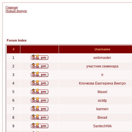
Главная
Новый форум
Forum Index
#
Username
1
webmaster
2
участник семинара
3
ir
4
Клочкова Екатерина Виктро
5
Maxel
6
azatg
7
karmen
8
Bread
9
SantechNik