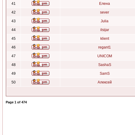
41
Елена
42
sever
43
Julia
44
ilsijar
45
klient
46
regant1
47
UNICOM
48
SashaS
49
SamS
50
Алексей
Page
1
of
474