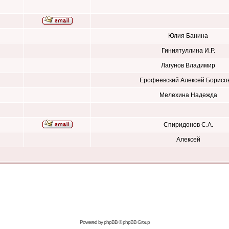
Юлия Банина
Гиниятуллина И.Р.
Лагунов Владимир
Ерофеевский Алексей Борисо
Мелехина Надежда
Спиридонов С.А.
Алексей
Powered by
phpBB
© phpBB Group