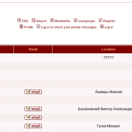
FAQ
Search
Memberlist
Usergroups
Register
Profile
Log in to check your private messages
Log in
Email
Location
?????
Лымарь Максим
Балановский Виктор Александр
Гусев Михаил