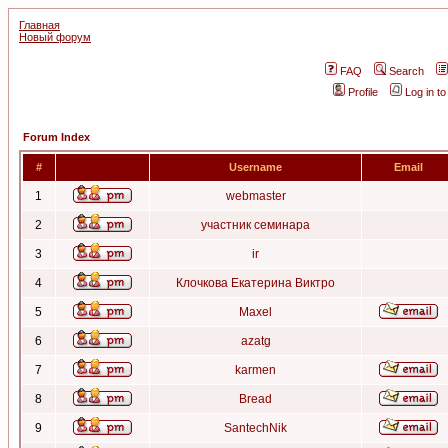
Главная
Новый форум
FAQ
Search
Profile
Log in t
Forum Index
#
Username
Email
1
webmaster
2
участник семинара
3
ir
4
Клочкова Екатерина Виктро
5
Maxel
6
azatg
7
karmen
8
Bread
9
SantechNik