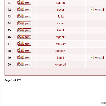
41
Елена
42
sever
43
Julia
44
ilsijar
45
klient
46
regant1
47
UNICOM
48
SashaS
49
SamS
50
Алексей
Page
1
of
475
Power