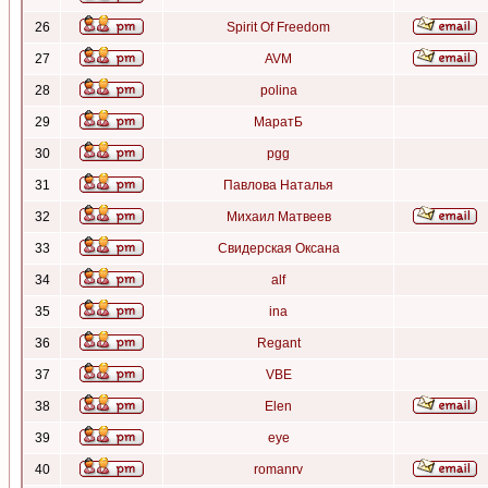
26
Spirit Of Freedom
27
AVM
28
polina
29
МаратБ
30
pgg
31
Павлова Наталья
32
Михаил Матвеев
33
Свидерская Оксана
34
alf
35
ina
36
Regant
37
VBE
38
Elen
39
eye
40
romanrv