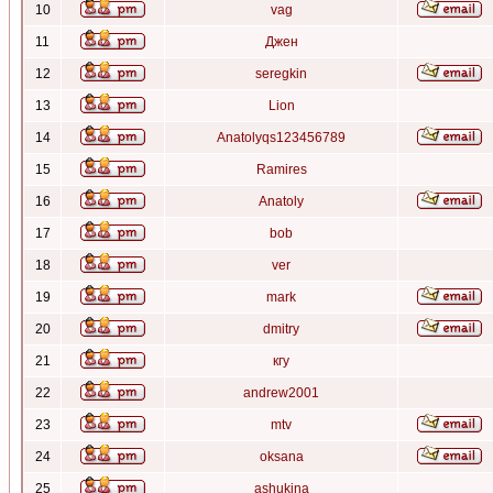
10
vag
11
Джен
12
seregkin
13
Lion
14
Anatolyqs123456789
15
Ramires
16
Anatoly
17
bob
18
ver
19
mark
20
dmitry
21
кгу
22
andrew2001
23
mtv
24
oksana
25
ashukina