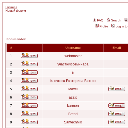
Главная
Новый форум
FAQ
Search
Profile
Log in t
Forum Index
#
Username
Email
1
webmaster
2
участник семинара
3
ir
4
Клочкова Екатерина Виктро
5
Maxel
6
azatg
7
karmen
8
Bread
9
SantechNik