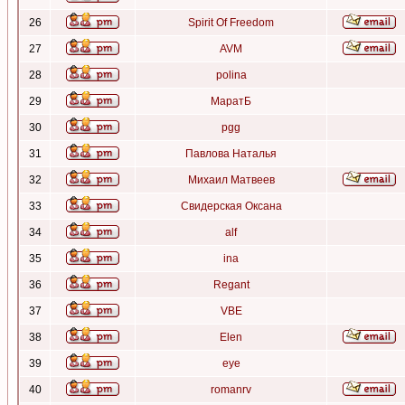
26
Spirit Of Freedom
27
AVM
28
polina
29
МаратБ
30
pgg
31
Павлова Наталья
32
Михаил Матвеев
33
Свидерская Оксана
34
alf
35
ina
36
Regant
37
VBE
38
Elen
39
eye
40
romanrv