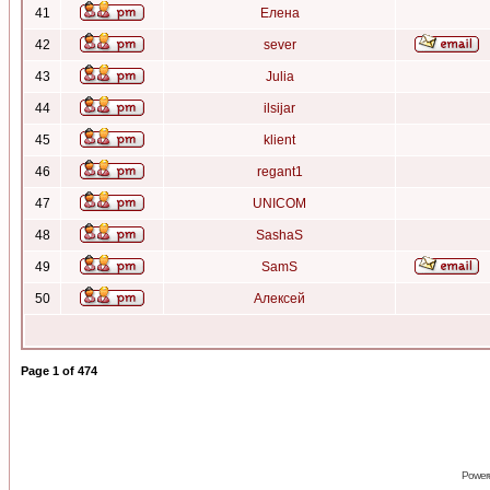
41
Елена
42
sever
43
Julia
44
ilsijar
45
klient
46
regant1
47
UNICOM
48
SashaS
49
SamS
50
Алексей
Page
1
of
474
Power