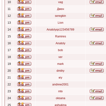
10
vag
11
Джен
12
seregkin
13
Lion
14
Anatolyqs123456789
15
Ramires
16
Anatoly
17
bob
18
ver
19
mark
20
dmitry
21
кгу
22
andrew2001
23
mtv
24
oksana
25
ashukina