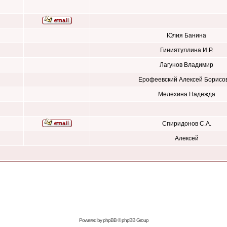
Юлия Банина
Гиниятуллина И.Р.
Лагунов Владимир
Ерофеевский Алексей Борисо
Мелехина Надежда
Спиридонов С.А.
Алексей
Powered by
phpBB
© phpBB Group