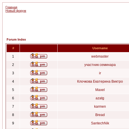
Главная
Новый форум
Forum Index
#
Username
1
webmaster
2
участник семинара
3
ir
4
Клочкова Екатерина Виктро
5
Maxel
6
azatg
7
karmen
8
Bread
9
SantechNik