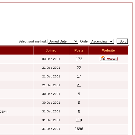
Select sort method:
Order
Joined
Posts
Website
173
03 Dec 2001
22
21 Dec 2001
17
21 Dec 2001
21
21 Dec 2001
9
30 Dec 2001
0
30 Dec 2001
ович
0
31 Dec 2001
110
31 Dec 2001
1696
31 Dec 2001