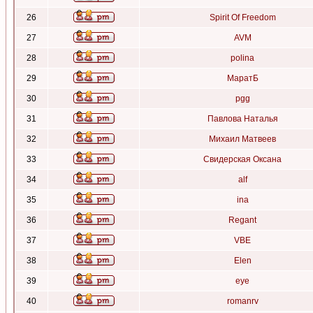
26
Spirit Of Freedom
27
AVM
28
polina
29
МаратБ
30
pgg
31
Павлова Наталья
32
Михаил Матвеев
33
Свидерская Оксана
34
alf
35
ina
36
Regant
37
VBE
38
Elen
39
eye
40
romanrv