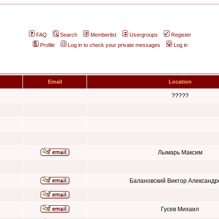
FAQ
Search
Memberlist
Usergroups
Register
Profile
Log in to check your private messages
Log in
Email
Location
?????
Лымарь Максим
Балановский Виктор Александр
Гусев Михаил