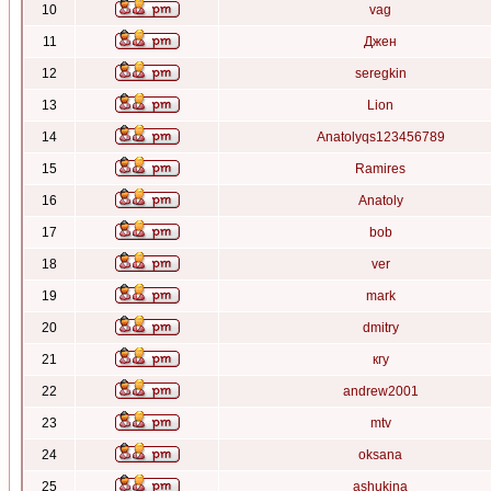
10
vag
11
Джен
12
seregkin
13
Lion
14
Anatolyqs123456789
15
Ramires
16
Anatoly
17
bob
18
ver
19
mark
20
dmitry
21
кгу
22
andrew2001
23
mtv
24
oksana
25
ashukina