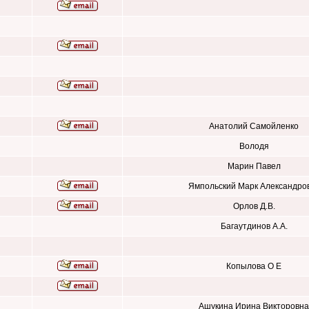
Анатолий Самойленко
Володя
Марин Павел
Ямпольский Марк Александро
Орлов Д.В.
Багаутдинов А.А.
Копылова О Е
Ашукина Ирина Викторовна