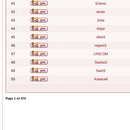
41
Елена
42
sever
43
Julia
44
ilsijar
45
klient
46
regant1
47
UNICOM
48
SashaS
49
SamS
50
Алексей
Page
1
of
474