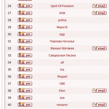
26
Spirit Of Freedom
27
AVM
28
polina
29
МаратБ
30
pgg
31
Павлова Наталья
32
Михаил Матвеев
33
Свидерская Оксана
34
alf
35
ina
36
Regant
37
VBE
38
Elen
39
eye
40
romanrv