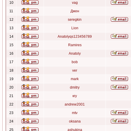
10
vag
11
Джен
12
seregkin
13
Lion
14
Anatolyqs123456789
15
Ramires
16
Anatoly
17
bob
18
ver
19
mark
20
dmitry
21
кгу
22
andrew2001
23
mtv
24
oksana
25
ashukina