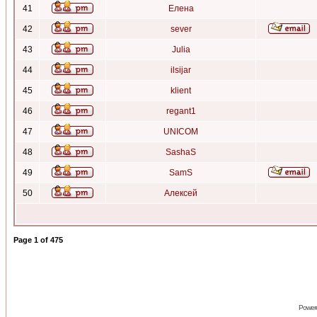
41
Елена
42
sever
43
Julia
44
ilsijar
45
klient
46
regant1
47
UNICOM
48
SashaS
49
SamS
50
Алексей
Page
1
of
475
Power