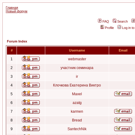
Главная
Новый форум
FAQ
Search
Profile
Log in t
Forum Index
#
Username
Email
1
webmaster
2
участник семинара
3
ir
4
Клочкова Екатерина Виктро
5
Maxel
6
azatg
7
karmen
8
Bread
9
SantechNik