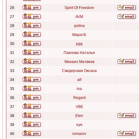
26
Spirit Of Freedom
27
AVM
28
polina
29
МаратБ
30
pgg
31
Павлова Наталья
32
Михаил Матвеев
33
Свидерская Оксана
34
alf
35
ina
36
Regant
37
VBE
38
Elen
39
eye
40
romanrv