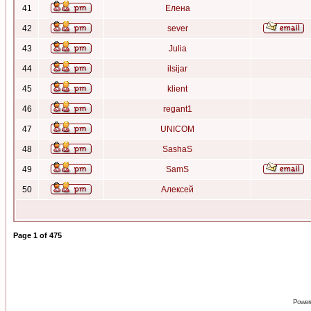
41
Елена
42
sever
43
Julia
44
ilsijar
45
klient
46
regant1
47
UNICOM
48
SashaS
49
SamS
50
Алексей
Page
1
of
475
Power