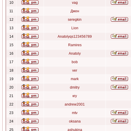
10
vag
11
Джен
12
seregkin
13
Lion
14
Anatolyqs123456789
15
Ramires
16
Anatoly
17
bob
18
ver
19
mark
20
dmitry
21
кгу
22
andrew2001
23
mtv
24
oksana
25
ashukina