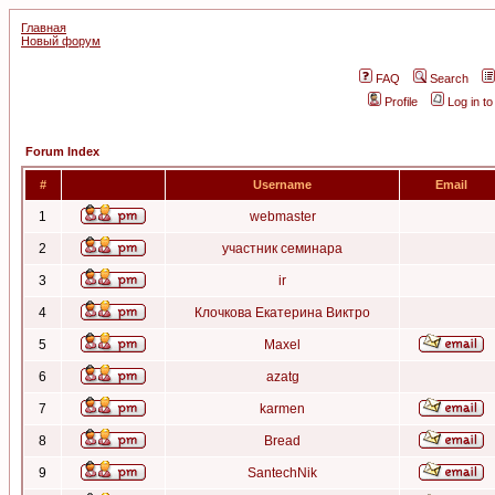
Главная
Новый форум
FAQ
Search
Profile
Log in t
Forum Index
#
Username
Email
1
webmaster
2
участник семинара
3
ir
4
Клочкова Екатерина Виктро
5
Maxel
6
azatg
7
karmen
8
Bread
9
SantechNik