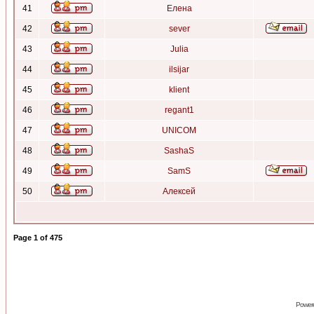
41
Елена
42
sever
43
Julia
44
ilsijar
45
klient
46
regant1
47
UNICOM
48
SashaS
49
SamS
50
Алексей
Page
1
of
475
Power