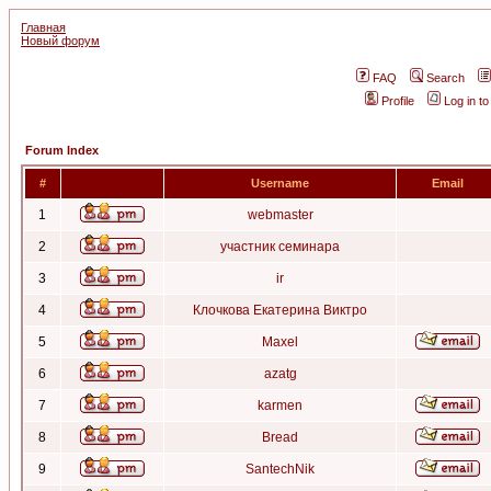
Главная
Новый форум
FAQ
Search
Profile
Log in t
Forum Index
#
Username
Email
1
webmaster
2
участник семинара
3
ir
4
Клочкова Екатерина Виктро
5
Maxel
6
azatg
7
karmen
8
Bread
9
SantechNik