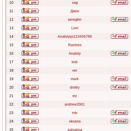
10
vag
11
Джен
12
seregkin
13
Lion
14
Anatolyqs123456789
15
Ramires
16
Anatoly
17
bob
18
ver
19
mark
20
dmitry
21
кгу
22
andrew2001
23
mtv
24
oksana
25
ashukina