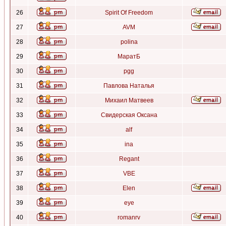
26
Spirit Of Freedom
27
AVM
28
polina
29
МаратБ
30
pgg
31
Павлова Наталья
32
Михаил Матвеев
33
Свидерская Оксана
34
alf
35
ina
36
Regant
37
VBE
38
Elen
39
eye
40
romanrv