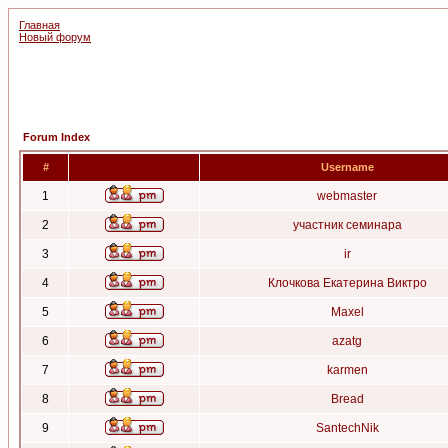
Главная
Новый форум
Forum Index
#
Username
1
webmaster
2
участник семинара
3
ir
4
Клочкова Екатерина Виктро
5
Maxel
6
azatg
7
karmen
8
Bread
9
SantechNik