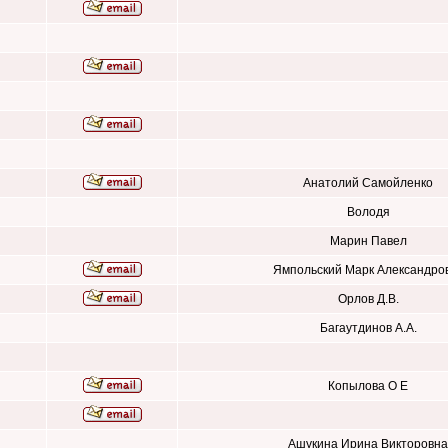
Анатолий Самойленко
Володя
Марин Павел
Ямпольский Марк Александро
Орлов Д.В.
Багаутдинов А.А.
Копылова О Е
Ашукина Ирина Викторовна