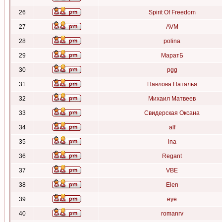
26
Spirit Of Freedom
27
AVM
28
polina
29
МаратБ
30
pgg
31
Павлова Наталья
32
Михаил Матвеев
33
Свидерская Оксана
34
alf
35
ina
36
Regant
37
VBE
38
Elen
39
eye
40
romanrv