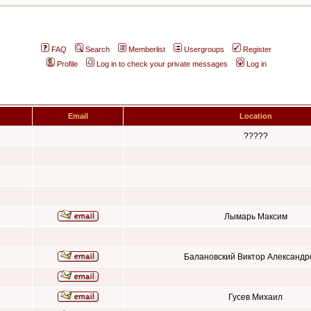
FAQ
Search
Memberlist
Usergroups
Register
Profile
Log in to check your private messages
Log in
Email
Location
?????
Лымарь Максим
Балановский Виктор Александр
Гусев Михаил