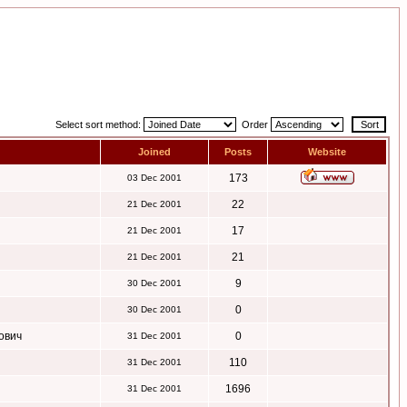
Select sort method:
Order
Joined
Posts
Website
173
03 Dec 2001
22
21 Dec 2001
17
21 Dec 2001
21
21 Dec 2001
9
30 Dec 2001
0
30 Dec 2001
ович
0
31 Dec 2001
110
31 Dec 2001
1696
31 Dec 2001