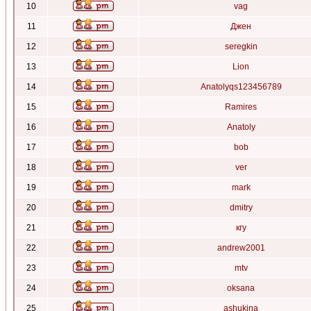
10
vag
11
Джен
12
seregkin
13
Lion
14
Anatolyqs123456789
15
Ramires
16
Anatoly
17
bob
18
ver
19
mark
20
dmitry
21
кгу
22
andrew2001
23
mtv
24
oksana
25
ashukina