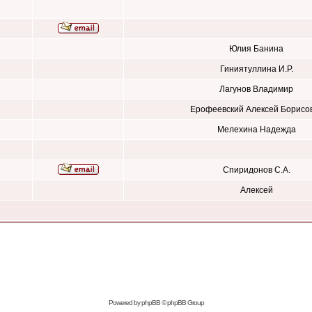
Юлия Банина
Гиниятуллина И.Р.
Лагунов Владимир
Ерофеевский Алексей Борисо
Мелехина Надежда
Спиридонов С.А.
Алексей
Powered by
phpBB
© phpBB Group