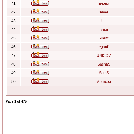
41
Елена
42
sever
43
Julia
44
ilsijar
45
klient
46
regant1
47
UNICOM
48
SashaS
49
SamS
50
Алексей
Page
1
of
475