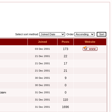
Select sort method:
Order
Joined
Posts
Website
173
03 Dec 2001
22
21 Dec 2001
17
21 Dec 2001
21
21 Dec 2001
9
30 Dec 2001
0
30 Dec 2001
ович
0
31 Dec 2001
110
31 Dec 2001
1696
31 Dec 2001