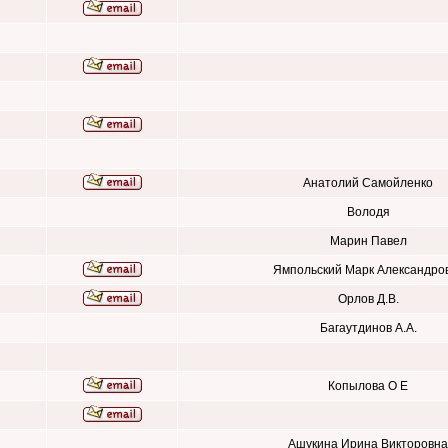
Анатолий Самойленко
Володя
Марин Павел
Ямпольский Марк Александро
Орлов Д.В.
Багаутдинов А.А.
Копылова О Е
Ашукина Ирина Викторовна