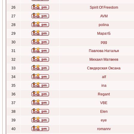
26
Spirit Of Freedom
27
AVM
28
polina
29
МаратБ
30
pgg
31
Павлова Наталья
32
Михаил Матвеев
33
Свидерская Оксана
34
alf
35
ina
36
Regant
37
VBE
38
Elen
39
eye
40
romanrv