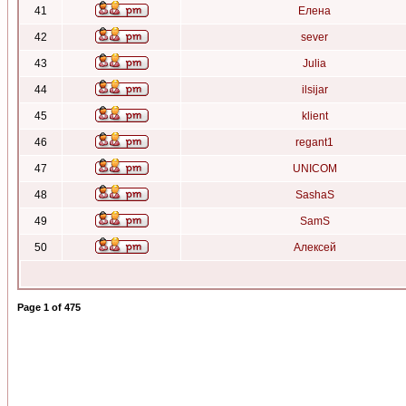
41
Елена
42
sever
43
Julia
44
ilsijar
45
klient
46
regant1
47
UNICOM
48
SashaS
49
SamS
50
Алексей
Page
1
of
475