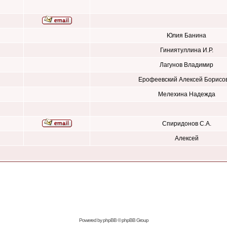
Юлия Банина
Гиниятуллина И.Р.
Лагунов Владимир
Ерофеевский Алексей Борисо
Мелехина Надежда
Спиридонов С.А.
Алексей
Powered by
phpBB
© phpBB Group