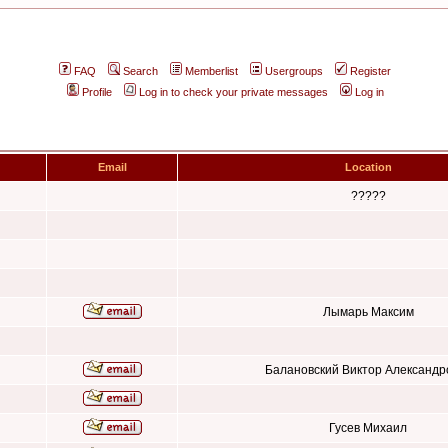
FAQ
Search
Memberlist
Usergroups
Register
Profile
Log in to check your private messages
Log in
Email
Location
?????
Лымарь Максим
Балановский Виктор Александр
Гусев Михаил