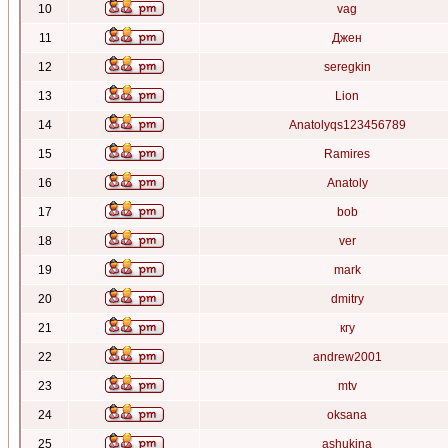
10
vag
11
Джен
12
seregkin
13
Lion
14
Anatolyqs123456789
15
Ramires
16
Anatoly
17
bob
18
ver
19
mark
20
dmitry
21
кгу
22
andrew2001
23
mtv
24
oksana
25
ashukina