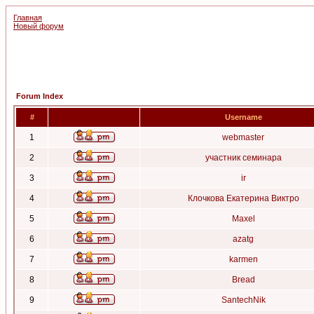
Главная
Новый форум
Forum Index
#
Username
1
webmaster
2
участник семинара
3
ir
4
Клочкова Екатерина Виктро
5
Maxel
6
azatg
7
karmen
8
Bread
9
SantechNik