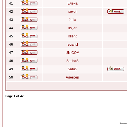
41
Елена
42
sever
43
Julia
44
ilsijar
45
klient
46
regant1
47
UNICOM
48
SashaS
49
SamS
50
Алексей
Page
1
of
475
Power