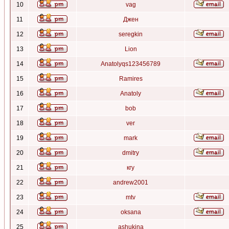
10
vag
11
Джен
12
seregkin
13
Lion
14
Anatolyqs123456789
15
Ramires
16
Anatoly
17
bob
18
ver
19
mark
20
dmitry
21
кгу
22
andrew2001
23
mtv
24
oksana
25
ashukina