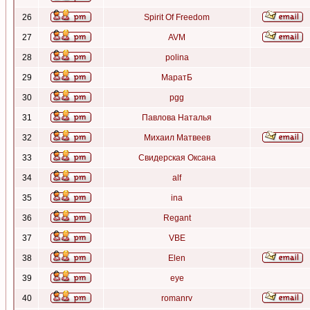
26
Spirit Of Freedom
27
AVM
28
polina
29
МаратБ
30
pgg
31
Павлова Наталья
32
Михаил Матвеев
33
Свидерская Оксана
34
alf
35
ina
36
Regant
37
VBE
38
Elen
39
eye
40
romanrv