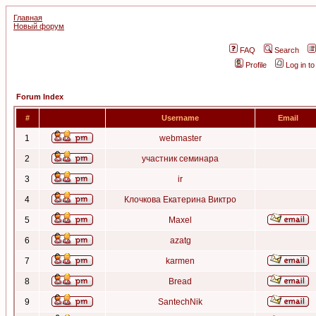
Главная
Новый форум
FAQ
Search
Profile
Log in t
Forum Index
#
Username
Email
1
webmaster
2
участник семинара
3
ir
4
Клочкова Екатерина Виктро
5
Maxel
6
azatg
7
karmen
8
Bread
9
SantechNik