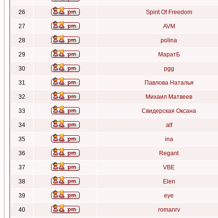
26
Spirit Of Freedom
27
AVM
28
polina
29
МаратБ
30
pgg
31
Павлова Наталья
32
Михаил Матвеев
33
Свидерская Оксана
34
alf
35
ina
36
Regant
37
VBE
38
Elen
39
eye
40
romanrv