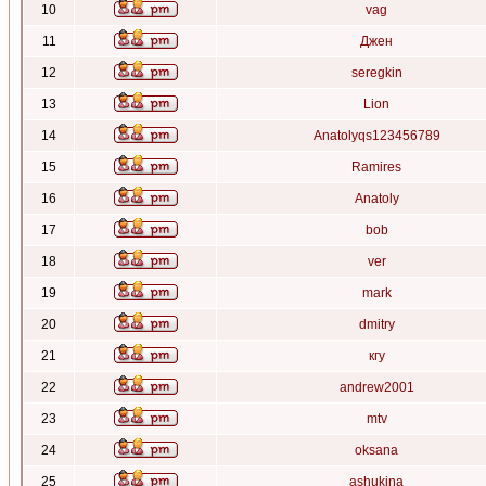
10
vag
11
Джен
12
seregkin
13
Lion
14
Anatolyqs123456789
15
Ramires
16
Anatoly
17
bob
18
ver
19
mark
20
dmitry
21
кгу
22
andrew2001
23
mtv
24
oksana
25
ashukina