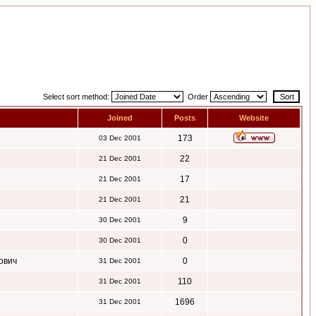
Select sort method:
Order
Joined
Posts
Website
173
03 Dec 2001
22
21 Dec 2001
17
21 Dec 2001
21
21 Dec 2001
9
30 Dec 2001
0
30 Dec 2001
ович
0
31 Dec 2001
110
31 Dec 2001
1696
31 Dec 2001