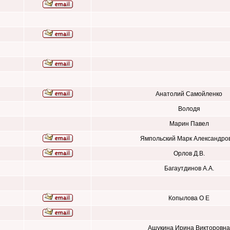
Анатолий Самойленко
Володя
Марин Павел
Ямпольский Марк Александро
Орлов Д.В.
Багаутдинов А.А.
Копылова О Е
Ашукина Ирина Викторовна