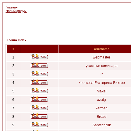
Главная
Новый форум
Forum Index
#
Username
1
webmaster
2
участник семинара
3
ir
4
Клочкова Екатерина Виктро
5
Maxel
6
azatg
7
karmen
8
Bread
9
SantechNik