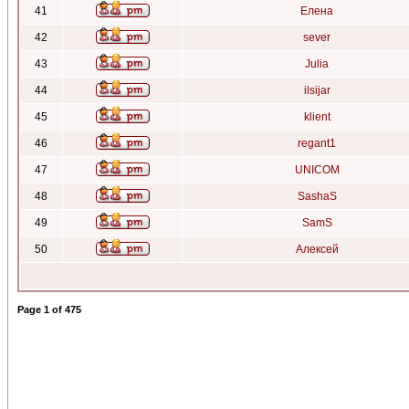
41
Елена
42
sever
43
Julia
44
ilsijar
45
klient
46
regant1
47
UNICOM
48
SashaS
49
SamS
50
Алексей
Page
1
of
475