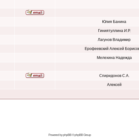
Юлия Банина
Гиниятуллина И.Р.
Лагунов Владимир
Ерофеевский Алексей Борисо
Мелехина Надежда
Спиридонов С.А.
Алексей
Powered by
phpBB
© phpBB Group