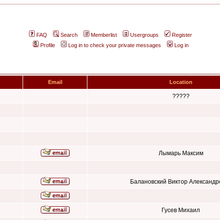
FAQ
Search
Memberlist
Usergroups
Register
Profile
Log in to check your private messages
Log in
Email
Location
?????
Лымарь Максим
Балановский Виктор Александр
Гусев Михаил