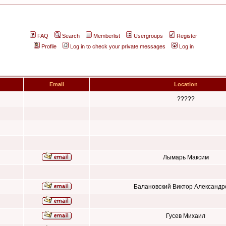
FAQ
Search
Memberlist
Usergroups
Register
Profile
Log in to check your private messages
Log in
Email
Location
?????
Лымарь Максим
Балановский Виктор Александр
Гусев Михаил