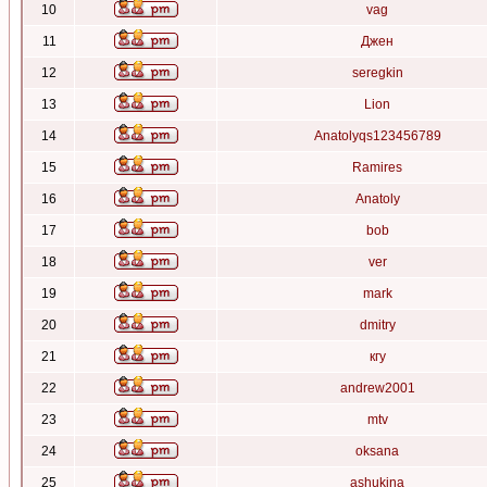
10
vag
11
Джен
12
seregkin
13
Lion
14
Anatolyqs123456789
15
Ramires
16
Anatoly
17
bob
18
ver
19
mark
20
dmitry
21
кгу
22
andrew2001
23
mtv
24
oksana
25
ashukina