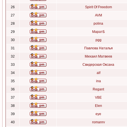
26
Spirit Of Freedom
27
AVM
28
polina
29
МаратБ
30
pgg
31
Павлова Наталья
32
Михаил Матвеев
33
Свидерская Оксана
34
alf
35
ina
36
Regant
37
VBE
38
Elen
39
eye
40
romanrv