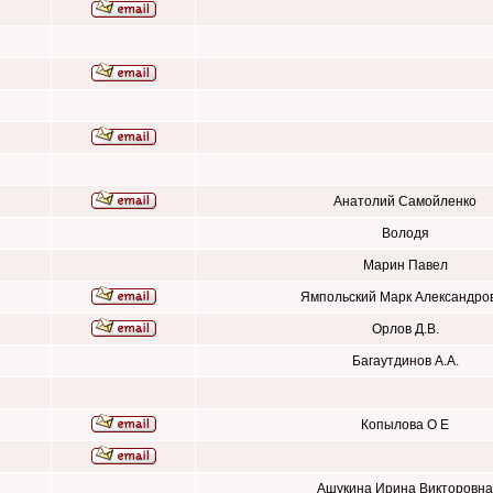
Анатолий Самойленко
Володя
Марин Павел
Ямпольский Марк Александро
Орлов Д.В.
Багаутдинов А.А.
Копылова О Е
Ашукина Ирина Викторовна