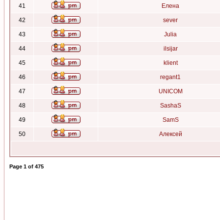
41
Елена
42
sever
43
Julia
44
ilsijar
45
klient
46
regant1
47
UNICOM
48
SashaS
49
SamS
50
Алексей
Page
1
of
475