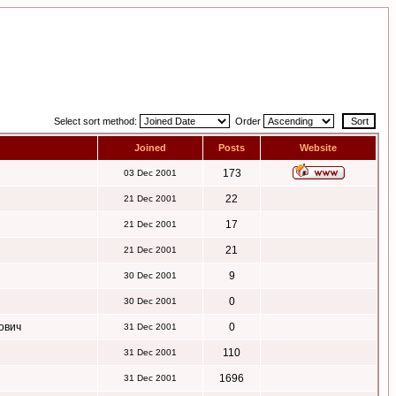
Select sort method:
Order
Joined
Posts
Website
173
03 Dec 2001
22
21 Dec 2001
17
21 Dec 2001
21
21 Dec 2001
9
30 Dec 2001
0
30 Dec 2001
ович
0
31 Dec 2001
110
31 Dec 2001
1696
31 Dec 2001