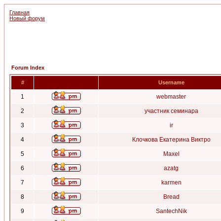
Главная
Новый форум
Forum Index
#
Username
1
webmaster
2
участник семинара
3
ir
4
Клочкова Екатерина Виктро
5
Maxel
6
azatg
7
karmen
8
Bread
9
SantechNik