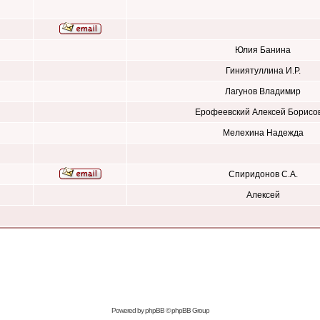
Юлия Банина
Гиниятуллина И.Р.
Лагунов Владимир
Ерофеевский Алексей Борисо
Мелехина Надежда
Спиридонов С.А.
Алексей
Powered by
phpBB
© phpBB Group