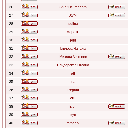
26
Spirit Of Freedom
27
AVM
28
polina
29
МаратБ
30
pgg
31
Павлова Наталья
32
Михаил Матвеев
33
Свидерская Оксана
34
alf
35
ina
36
Regant
37
VBE
38
Elen
39
eye
40
romanrv