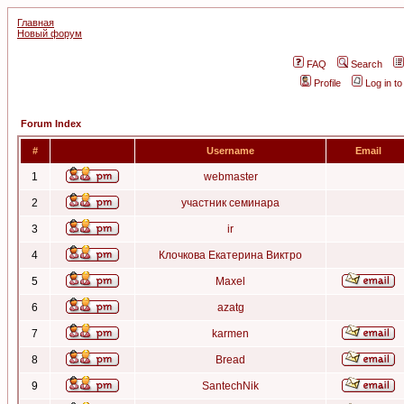
Главная
Новый форум
FAQ
Search
Profile
Log in t
Forum Index
#
Username
Email
1
webmaster
2
участник семинара
3
ir
4
Клочкова Екатерина Виктро
5
Maxel
6
azatg
7
karmen
8
Bread
9
SantechNik