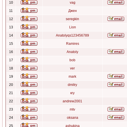
10
vag
11
Джен
12
seregkin
13
Lion
14
Anatolyqs123456789
15
Ramires
16
Anatoly
17
bob
18
ver
19
mark
20
dmitry
21
кгу
22
andrew2001
23
mtv
24
oksana
25
ashukina