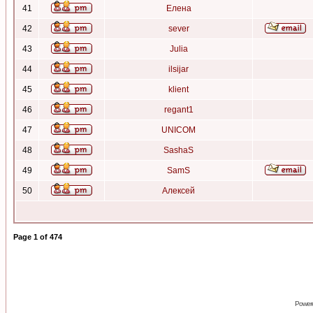
41
Елена
42
sever
43
Julia
44
ilsijar
45
klient
46
regant1
47
UNICOM
48
SashaS
49
SamS
50
Алексей
Page
1
of
474
Power