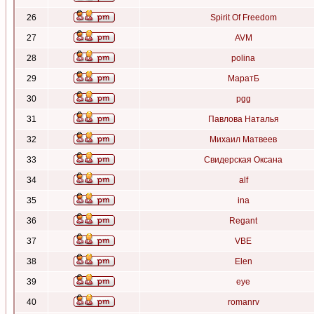
26
Spirit Of Freedom
27
AVM
28
polina
29
МаратБ
30
pgg
31
Павлова Наталья
32
Михаил Матвеев
33
Свидерская Оксана
34
alf
35
ina
36
Regant
37
VBE
38
Elen
39
eye
40
romanrv