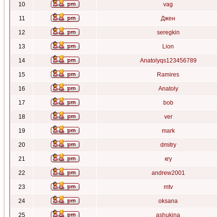
10
vag
11
Джен
12
seregkin
13
Lion
14
Anatolyqs123456789
15
Ramires
16
Anatoly
17
bob
18
ver
19
mark
20
dmitry
21
кгу
22
andrew2001
23
mtv
24
oksana
25
ashukina