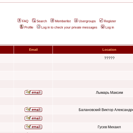
FAQ
Search
Memberlist
Usergroups
Register
Profile
Log in to check your private messages
Log in
Email
Location
?????
Лымарь Максим
Балановский Виктор Александр
Гусев Михаил