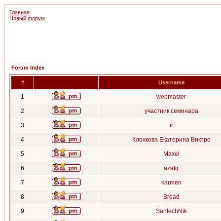
Главная
Новый форум
Forum Index
#
Username
1
webmaster
2
участник семинара
3
ir
4
Клочкова Екатерина Виктро
5
Maxel
6
azatg
7
karmen
8
Bread
9
SantechNik