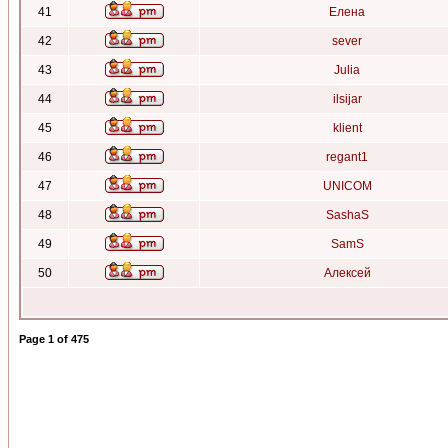
41
Елена
42
sever
43
Julia
44
ilsijar
45
klient
46
regant1
47
UNICOM
48
SashaS
49
SamS
50
Алексей
Page
1
of
475