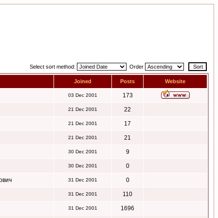
Select sort method:
Order
Joined
Posts
Website
173
03 Dec 2001
22
21 Dec 2001
17
21 Dec 2001
21
21 Dec 2001
9
30 Dec 2001
0
30 Dec 2001
ович
0
31 Dec 2001
110
31 Dec 2001
1696
31 Dec 2001