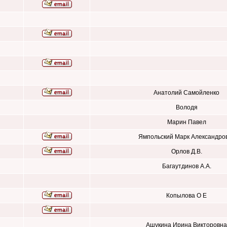
Анатолий Самойленко
Володя
Марин Павел
Ямпольский Марк Александро
Орлов Д.В.
Багаутдинов А.А.
Копылова О Е
Ашукина Ирина Викторовна