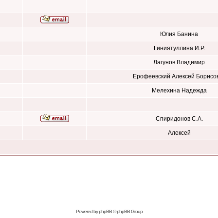
Юлия Банина
Гиниятуллина И.Р.
Лагунов Владимир
Ерофеевский Алексей Борисо
Мелехина Надежда
Спиридонов С.А.
Алексей
Powered by
phpBB
© phpBB Group