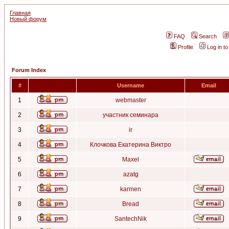
Главная
Новый форум
FAQ
Search
Profile
Log in t
Forum Index
#
Username
Email
1
webmaster
2
участник семинара
3
ir
4
Клочкова Екатерина Виктро
5
Maxel
6
azatg
7
karmen
8
Bread
9
SantechNik