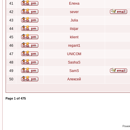
41
Елена
42
sever
43
Julia
44
ilsijar
45
klient
46
regant1
47
UNICOM
48
SashaS
49
SamS
50
Алексей
Page
1
of
475
Power