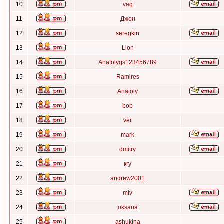
10
vag
11
Джен
12
seregkin
13
Lion
14
Anatolyqs123456789
15
Ramires
16
Anatoly
17
bob
18
ver
19
mark
20
dmitry
21
кгу
22
andrew2001
23
mtv
24
oksana
25
ashukina