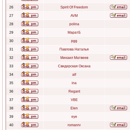
26
Spirit Of Freedom
27
AVM
28
polina
29
МаратБ
30
pgg
31
Павлова Наталья
32
Михаил Матвеев
33
Свидерская Оксана
34
alf
35
ina
36
Regant
37
VBE
38
Elen
39
eye
40
romanrv