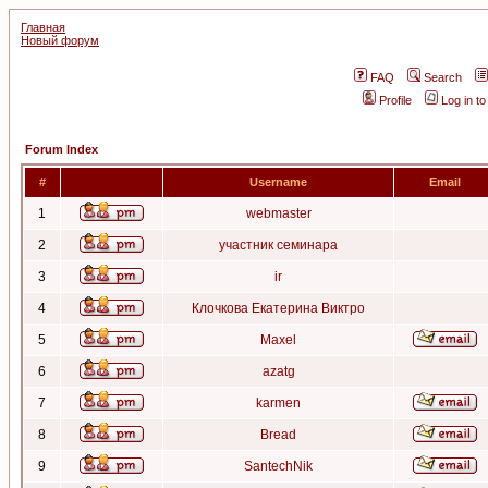
Главная
Новый форум
FAQ
Search
Profile
Log in t
Forum Index
#
Username
Email
1
webmaster
2
участник семинара
3
ir
4
Клочкова Екатерина Виктро
5
Maxel
6
azatg
7
karmen
8
Bread
9
SantechNik