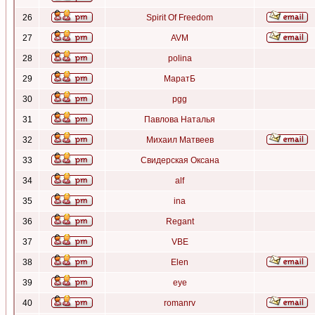
26
Spirit Of Freedom
27
AVM
28
polina
29
МаратБ
30
pgg
31
Павлова Наталья
32
Михаил Матвеев
33
Свидерская Оксана
34
alf
35
ina
36
Regant
37
VBE
38
Elen
39
eye
40
romanrv