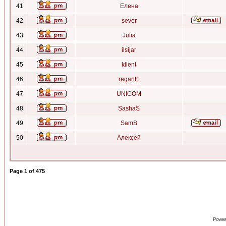
41
Елена
42
sever
43
Julia
44
ilsijar
45
klient
46
regant1
47
UNICOM
48
SashaS
49
SamS
50
Алексей
Page
1
of
475
Power