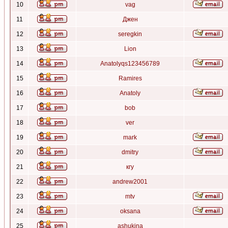
10
vag
11
Джен
12
seregkin
13
Lion
14
Anatolyqs123456789
15
Ramires
16
Anatoly
17
bob
18
ver
19
mark
20
dmitry
21
кгу
22
andrew2001
23
mtv
24
oksana
25
ashukina