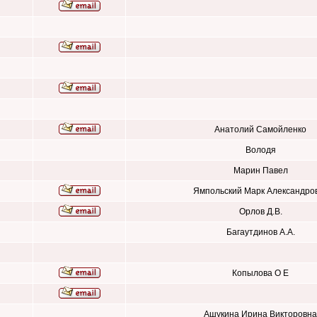
Анатолий Самойленко
Володя
Марин Павел
Ямпольский Марк Александро
Орлов Д.В.
Багаутдинов А.А.
Копылова О Е
Ашукина Ирина Викторовна