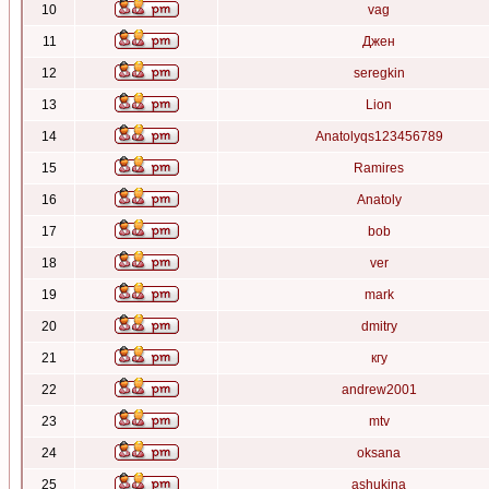
10
vag
11
Джен
12
seregkin
13
Lion
14
Anatolyqs123456789
15
Ramires
16
Anatoly
17
bob
18
ver
19
mark
20
dmitry
21
кгу
22
andrew2001
23
mtv
24
oksana
25
ashukina