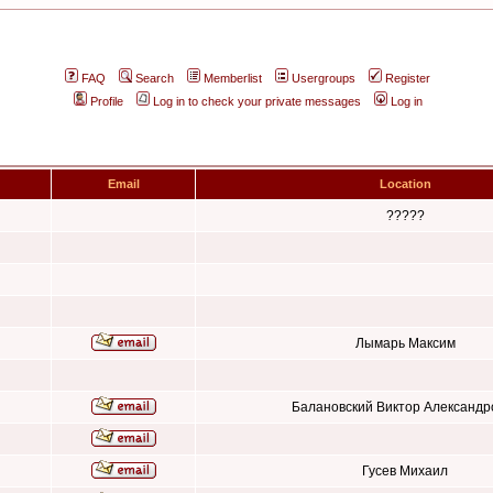
FAQ
Search
Memberlist
Usergroups
Register
Profile
Log in to check your private messages
Log in
Email
Location
?????
Лымарь Максим
Балановский Виктор Александр
Гусев Михаил