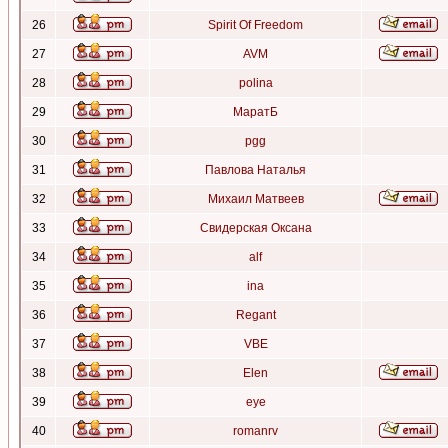
26
Spirit Of Freedom
27
AVM
28
polina
29
МаратБ
30
pgg
31
Павлова Наталья
32
Михаил Матвеев
33
Свидерская Оксана
34
alf
35
ina
36
Regant
37
VBE
38
Elen
39
eye
40
romanrv