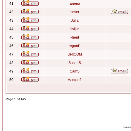
41
Елена
42
sever
43
Julia
44
ilsijar
45
klient
46
regant1
47
UNICOM
48
SashaS
49
SamS
50
Алексей
Page
1
of
475
Power