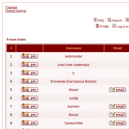
Главная
Новый форум
FAQ
Search
Profile
Log in t
Forum Index
#
Username
Email
1
webmaster
2
участник семинара
3
ir
4
Клочкова Екатерина Виктро
5
Maxel
6
azatg
7
karmen
8
Bread
9
SantechNik