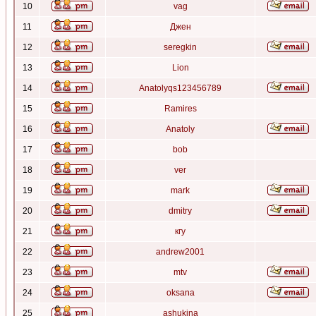
10
vag
11
Джен
12
seregkin
13
Lion
14
Anatolyqs123456789
15
Ramires
16
Anatoly
17
bob
18
ver
19
mark
20
dmitry
21
кгу
22
andrew2001
23
mtv
24
oksana
25
ashukina