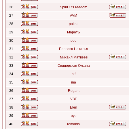
26
Spirit Of Freedom
27
AVM
28
polina
29
МаратБ
30
pgg
31
Павлова Наталья
32
Михаил Матвеев
33
Свидерская Оксана
34
alf
35
ina
36
Regant
37
VBE
38
Elen
39
eye
40
romanrv