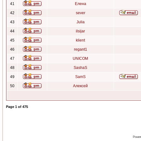
41
Елена
42
sever
43
Julia
44
ilsijar
45
klient
46
regant1
47
UNICOM
48
SashaS
49
SamS
50
Алексей
Page
1
of
475
Power