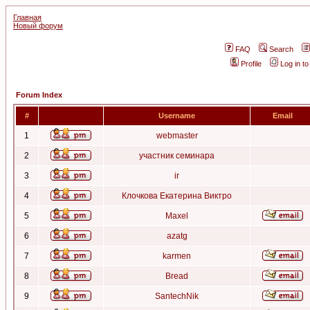
Главная
Новый форум
FAQ
Search
Profile
Log in t
Forum Index
#
Username
Email
1
webmaster
2
участник семинара
3
ir
4
Клочкова Екатерина Виктро
5
Maxel
6
azatg
7
karmen
8
Bread
9
SantechNik